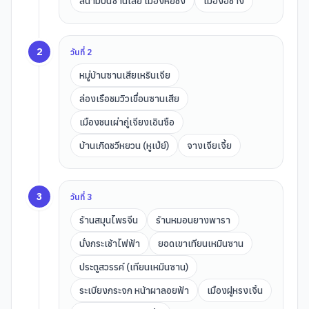
สนามบินซานเสีย เมืองหยีชัง
เมืองอี้ชาง
2
วันที่
2
หมู่บ้านซานเสียเหรินเจีย
ล่องเรือชมวิวเขื่อนซานเสีย
เมืองชนเผ่าถู่เจียงเอินซือ
บ้านเกิดชวีหยวน (หูเป่ย์)
จางเจียเจี้ย
3
วันที่
3
ร้านสมุนไพรจีน
ร้านหมอนยางพารา
นั่งกระเช้าไฟฟ้า
ยอดเขาเทียนเหมินซาน
ประตูสวรรค์ (เทียนเหมินซาน)
ระเบียงกระจก หน้าผาลอยฟ้า
เมืองฝูหรงเจิ้น