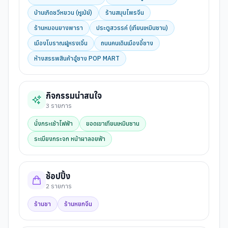
บ้านเกิดชวีหยวน (หูเป่ย์)
ร้านสมุนไพรจีน
ร้านหมอนยางพารา
ประตูสวรรค์ (เทียนเหมินซาน)
เมืองโบราณฝูหรงเจิ้น
ถนนคนเดินเมืองอี้ชาง
ห้างสรรพสินค้าอู๋ซาง POP MART
กิจกรรมน่าสนใจ
3
รายการ
นั่งกระเช้าไฟฟ้า
ยอดเขาเทียนเหมินซาน
ระเบียงกระจก หน้าผาลอยฟ้า
ช้อปปิ้ง
2
รายการ
ร้านชา
ร้านหยกจีน