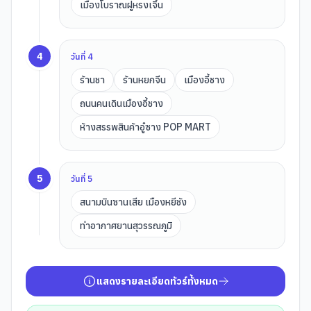
เมืองโบราณฝูหรงเจิ้น
4
วันที่
4
ร้านชา
ร้านหยกจีน
เมืองอี้ชาง
ถนนคนเดินเมืองอี้ชาง
ห้างสรรพสินค้าอู๋ซาง POP MART
5
วันที่
5
สนามบินซานเสีย เมืองหยีชัง
ท่าอากาศยานสุวรรณภูมิ
แสดงรายละเอียดทัวร์ทั้งหมด