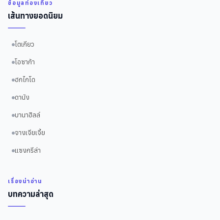
ข้อมูลท่องเที่ยว
เส้นทางยอดนิยม
โตเกียว
โอซาก้า
ฮกไกโด
ดานัง
บานาฮิลล์
จางเจียเจี้ย
แซงกรีล่า
เรื่องน่าอ่าน
บทความล่าสุด