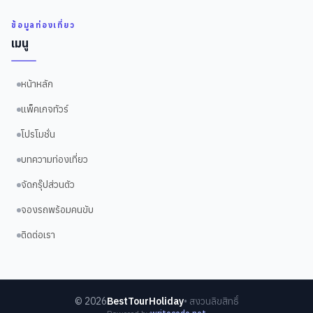
ข้อมูลท่องเที่ยว
เมนู
หน้าหลัก
แพ็คเกจทัวร์
โปรโมชั่น
บทความท่องเที่ยว
จัดกรุ๊ปส่วนตัว
จองรถพร้อมคนขับ
ติดต่อเรา
©
2026
BestTourHoliday
• สงวนลิขสิทธิ์