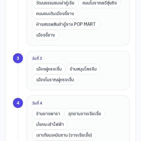
วัฒนธรรมชนเผ่าถู่เจีย
ถนนโบราณชวีสุ่ยถิง
ถนนคนเดินเมืองอี้ชาง
ห้างสรรพสินค้าอู๋ซาง POP MART
เมืองอี้ชาง
3
วันที่
3
เมืองฝูหรงเจิ้น
ร้านสมุนไพรจีน
เมืองโบราณฝูหรงเจิ้น
4
วันที่
4
ร้านยางพารา
อุทยานจางเจียเจี้ย
นั่งกระเช้าไฟฟ้า
เขาเทียนเหมินซาน (จางเจียเจี้ย)