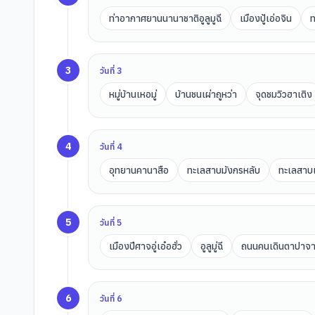
ท่าอากาศยานนานาชาติอูลูมูฉี
เมืองปู้เอ่อจิน
ท
3
วันที่
3
หมู่บ้านเหอมู่
บ้านชนเผ่าถูหว่า
จุดชมวิวฮาเติง
4
วันที่
4
อุทยานคานาสือ
ทะเลสาบมังกรหลับ
ทะเลสาบ
5
วันที่
5
เมืองปีศาจอู่เอ๋อฮั่ว
อูลูมู่ฉี
ถนนคนเดินตาปาจ
6
วันที่
6