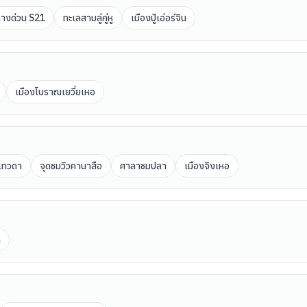
างด่วน S21
ทะเลสาบลู่กู่หู
เมืองปู้เอ่อร์จิน
เมืองโบราณเยวี่ยเหอ
เทวดา
จุดชมวิวคานาสือ
ศาลาชมปลา
เมืองจิงเหอ
า