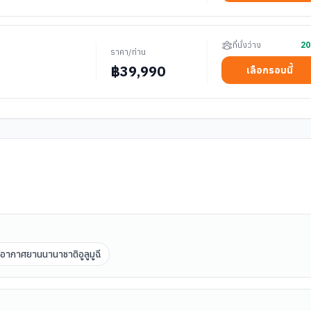
ที่นั่งว่าง
20
ราคา/ท่าน
฿
39,990
เลือกรอบนี้
าอากาศยานนานาชาติอูลูมูฉี