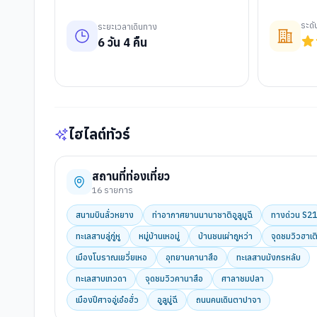
ระด
ระยะเวลาเดินทาง
6
วัน
4
คืน
ไฮไลต์ทัวร์
สถานที่ท่องเที่ยว
16
รายการ
สนามบินลั่วหยาง
ท่าอากาศยานนานาชาติอูลูมูฉี
ทางด่วน S21
ทะเลสาบลู่กู่หู
หมู่บ้านเหอมู่
บ้านชนเผ่าถูหว่า
จุดชมวิวฮาเต
เมืองโบราณเยวี่ยเหอ
อุทยานคานาสือ
ทะเลสาบมังกรหลับ
ทะเลสาบเทวดา
จุดชมวิวคานาสือ
ศาลาชมปลา
เมืองปีศาจอู่เอ๋อฮั่ว
อูลูมู่ฉี
ถนนคนเดินตาปาจา