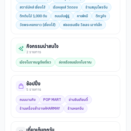
สตาร์บัคส์ เซี่ยงไฮ้
เรือหลุยส์ วิตตอง
ร้านสมุนไพรจีน
ตึกต้นไม้ 1,000 ต้น
ถนนอันฟู่ลู่
คาเฟ่หมี
ตึกวูคัง
วัดพระหยกขาว (เซี่ยงไฮ้)
ฟลอเรนเซีย วิลเลจ เอาท์เล็ท
กิจกรรมน่าสนใจ
2
รายการ
เมืองโบราณจูเจียเจี่ยว
ล่องเรือชมเมืองโบราณ
ช้อปปิ้ง
5
รายการ
ถนนนานกิง
POP MART
ย่านซินเทียนตี้
ร้านเครื่องสำอางค์HARMAY
ร้านหยกจีน
เที่ยวเต็มทุกวัน