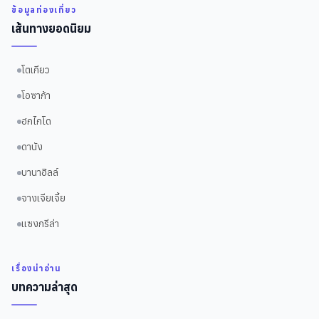
ข้อมูลท่องเที่ยว
เส้นทางยอดนิยม
โตเกียว
โอซาก้า
ฮกไกโด
ดานัง
บานาฮิลล์
จางเจียเจี้ย
แซงกรีล่า
เรื่องน่าอ่าน
บทความล่าสุด