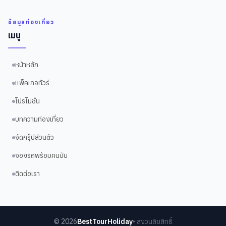
ข้อมูลท่องเที่ยว
เมนู
หน้าหลัก
แพ็คเกจทัวร์
โปรโมชั่น
บทความท่องเที่ยว
จัดกรุ๊ปส่วนตัว
จองรถพร้อมคนขับ
ติดต่อเรา
©
2026
BestTourHoliday
• สงวนลิขสิทธิ์