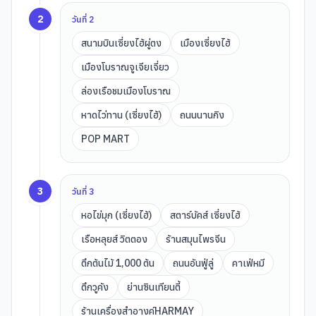
2
วันที่
2
สนามบินเซี่ยงไฮ้ผู่ตง
เมืองเซี่ยงไฮ้
เมืองโบราณจูเจียเจี่ยว
ล่องเรือชมเมืองโบราณ
หาดไว่ทาน (เซี่ยงไฮ้)
ถนนนานกิง
POP MART
3
วันที่
3
หอไข่มุก (เซี่ยงไฮ้)
สตาร์บัคส์ เซี่ยงไฮ้
เรือหลุยส์ วิตตอง
ร้านสมุนไพรจีน
ตึกต้นไม้ 1,000 ต้น
ถนนอันฟู่ลู่
คาเฟ่หมี
ตึกวูคัง
ย่านซินเทียนตี้
ร้านเครื่องสำอางค์HARMAY