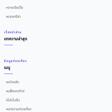
จางเจียเจี้ย
แซงกรีล่า
เรื่องน่าอ่าน
บทความล่าสุด
ข้อมูลท่องเที่ยว
เมนู
หน้าหลัก
แพ็คเกจทัวร์
โปรโมชั่น
บทความท่องเที่ยว