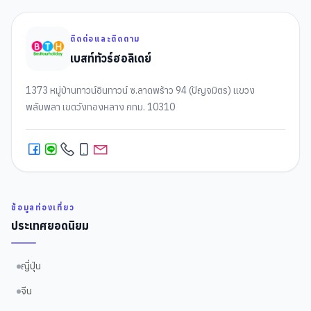
ติดต่อและติดตาม
เบสท์ทัวร์ฮอลิเดย์
1373 หมู่บ้านทาวน์อินทาวน์ ซ.ลาดพร้าว 94 (ปัญจมิตร) แขวง
พลับพลา เขตวังทองหลาง กทม. 10310
ข้อมูลท่องเที่ยว
ประเทศยอดนิยม
ญี่ปุ่น
จีน