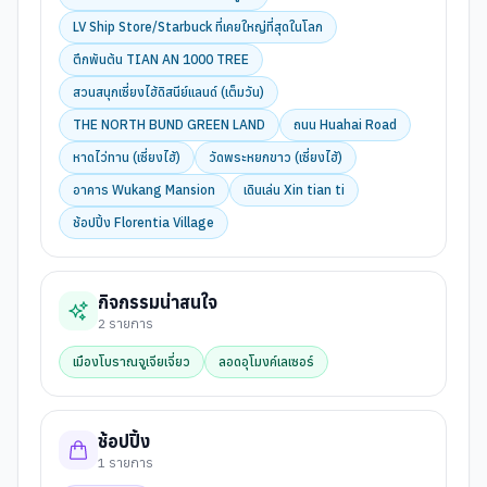
LV Ship Store/Starbuck ที่เคยใหญ่ที่สุดในโลก
ตึกพันต้น TIAN AN 1000 TREE
สวนสนุกเซี่ยงไฮ้ดิสนีย์แลนด์ (เต็มวัน)
THE NORTH BUND GREEN LAND
ถนน Huahai Road
หาดไว่ทาน (เซี่ยงไฮ้)
วัดพระหยกขาว (เซี่ยงไฮ้)
อาคาร Wukang Mansion
เดินเล่น Xin tian ti
ช้อปปิ้ง Florentia Village
กิจกรรมน่าสนใจ
2
รายการ
เมืองโบราณจูเจียเจี่ยว
ลอดอุโมงค์เลเซอร์
ช้อปปิ้ง
1
รายการ