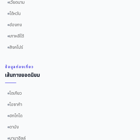
เวียดนาม
ไต้หวัน
ฮ่องกง
เกาหลีใต้
สิงคโปร์
ข้อมูลท่องเที่ยว
เส้นทางยอดนิยม
โตเกียว
โอซาก้า
ฮกไกโด
ดานัง
บานาฮิลล์