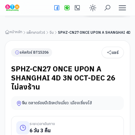
SPHZ-CN27 ONCE UPON A SHANGHAI 4D 3N OCT-DEC 26
ไม่ลงร้าน
ดูรายละเอียดทัวร์
Enable dark
หน้าหลัก
แพ็กเกจทัวร์
จีน
SPHZ-CN27 ONCE UPON A SHANGHAI 4D 3N O
แชร์
รหัสทัวร์
BT
15206
SPHZ-CN27 ONCE UPON A
SHANGHAI 4D 3N OCT-DEC 26
ไม่ลงร้าน
จีน
/
ตลาดร้อยปีเฉิงหวังเมี่ยว
/
เมืองเซี่ยงไฮ้
ระยะเวลาเดินทาง
6
วัน
3
คืน