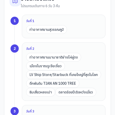
โปรแกรมเดินทาง 6 วัน 3 คืน
1
วันที่
1
ท่าอากาศยานสุวรรณภูมิ
2
วันที่
2
ท่าอากาศยานนานาชาติช่างไห่ผู่ตง
เมืองโบราณจูเจียเจี่ยว
LV Ship Store/Starbuck ที่เคยใหญ่ที่สุดในโลก
ตึกพันต้น TIAN AN 1000 TREE
ชิมเสี่ยวหลงเปา
ตลาดร้อยปีเฉิงหวังเมี่ยว
3
วันที่
3