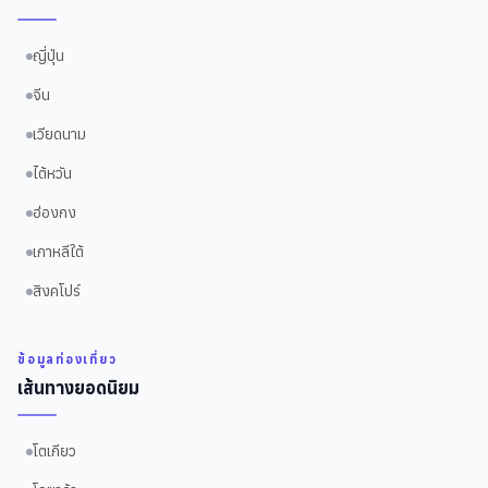
ญี่ปุ่น
จีน
เวียดนาม
ไต้หวัน
ฮ่องกง
เกาหลีใต้
สิงคโปร์
ข้อมูลท่องเที่ยว
เส้นทางยอดนิยม
โตเกียว