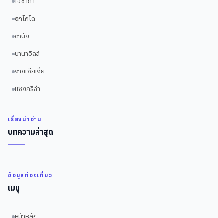
โอซาก้า
ฮกไกโด
ดานัง
บานาฮิลล์
จางเจียเจี้ย
แซงกรีล่า
เรื่องน่าอ่าน
บทความล่าสุด
ข้อมูลท่องเที่ยว
เมนู
หน้าหลัก