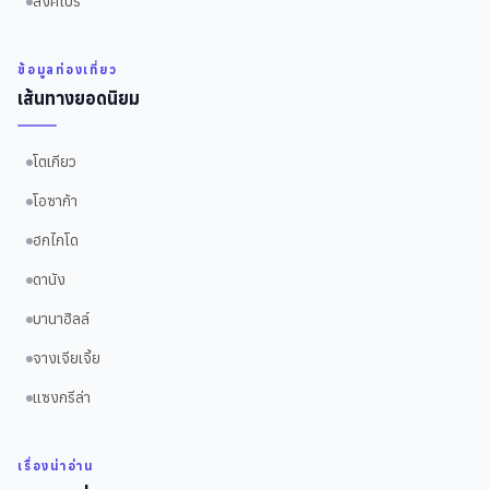
สิงคโปร์
ข้อมูลท่องเที่ยว
เส้นทางยอดนิยม
โตเกียว
โอซาก้า
ฮกไกโด
ดานัง
บานาฮิลล์
จางเจียเจี้ย
แซงกรีล่า
เรื่องน่าอ่าน