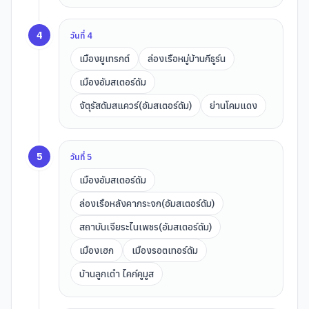
4
วันที่
4
เมืองยูเทรกต์
ล่องเรือหมู่บ้านกีธูร์น
เมืองอัมสเตอร์ดัม
จัตุรัสดัมสแควร์(อัมสเตอร์ดัม)
ย่านโคมแดง
5
วันที่
5
เมืองอัมสเตอร์ดัม
ล่องเรือหลังคากระจก(อัมสเตอร์ดัม)
สถาบันเจียระไนเพชร(อัมสเตอร์ดัม)
เมืองเฮก
เมืองรอตเทอร์ดัม
บ้านลูกเต๋า ไคก์คูมูส