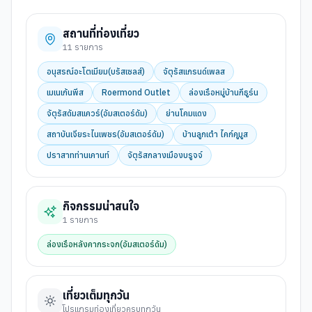
สถานที่ท่องเที่ยว
11
รายการ
อนุสรณ์อะโตเมียม(บรัสเซลส์)
จัตุรัสแกรนด์เพลส
เมเนเก้นพีส
Roermond Outlet
ล่องเรือหมู่บ้านกีธูร์น
จัตุรัสดัมสแควร์(อัมสเตอร์ดัม)
ย่านโคมแดง
สถาบันเจียระไนเพชร(อัมสเตอร์ดัม)
บ้านลูกเต๋า ไคก์คูมูส
ปราสาทท่านเคานท์
จัตุรัสกลางเมืองบรูจจ์
กิจกรรมน่าสนใจ
1
รายการ
ล่องเรือหลังคากระจก(อัมสเตอร์ดัม)
เที่ยวเต็มทุกวัน
โปรแกรมท่องเที่ยวครบทุกวัน