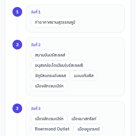
1
วันที่
1
ท่าอากาศยานสุวรรณภูมิ
2
วันที่
2
สนามบินบรัสเซลส์
อนุสรณ์อะโตเมียม(บรัสเซลส์)
จัตุรัสแกรนด์เพลส
เมเนเก้นพีส
เมืองลักเซมเบิร์ก
3
วันที่
3
เมืองลักเซมเบิร์ก
เมืองมาสทริชท์
Roermond Outlet
เมืองยูเทรกต์