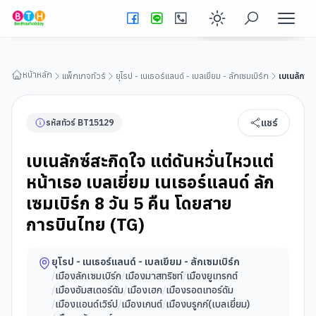
เบเนลักซ์สะกิดใจ แต่ดันหวั่นไหวแต่หน้าเธอ เบลเยี่ยม เนเธอร์แลนด์
ลักเซมเบิร์ก 8 วัน 5 คืน โดยสายการบินไทย (TG)
ดูรายละเอียดทัวร์
Enable dark
หน้าหลัก
แพ็กเกจทัวร์
ยุโรป - เนเธอร์แลนด์ - เบลเยียม - ลักเซมเบิร์ก
เบเนลักซ์ส
แชร์
รหัสทัวร์
BT
15129
เบเนลักซ์สะกิดใจ แต่ดันหวั่นไหวแต่
หน้าเธอ เบลเยี่ยม เนเธอร์แลนด์ ลัก
เซมเบิร์ก 8 วัน 5 คืน โดยสาย
การบินไทย (TG)
ยุโรป - เนเธอร์แลนด์ - เบลเยียม - ลักเซมเบิร์ก
/
เมืองลักเซมเบิร์ก
/
เมืองมาสทริชท์
/
เมืองยูเทรกต์
/
เมืองอัมสเตอร์ดัม
/
เมืองเฮก
/
เมืองรอตเทอร์ดัม
/
เมืองแอนด์เวิร์ป
/
เมืองเกนต์
/
เมืองบรูกก์(เบลเยี่ยม)