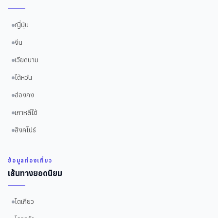
ญี่ปุ่น
จีน
เวียดนาม
ไต้หวัน
ฮ่องกง
เกาหลีใต้
สิงคโปร์
ข้อมูลท่องเที่ยว
เส้นทางยอดนิยม
โตเกียว