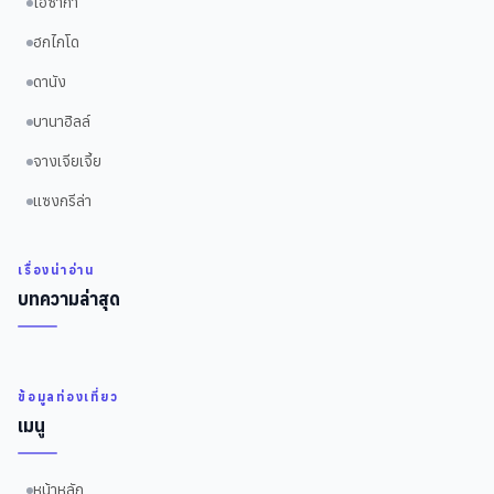
โอซาก้า
ฮกไกโด
ดานัง
บานาฮิลล์
จางเจียเจี้ย
แซงกรีล่า
เรื่องน่าอ่าน
บทความล่าสุด
ข้อมูลท่องเที่ยว
เมนู
หน้าหลัก