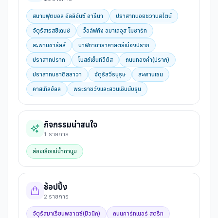
สนามฟุตบอล อัลลิอันซ์ อารีนา
ปราสาทนอยชวานสไตน์
จัตุรัสเรสซิเดนซ์
ว็อล์ฟกัง อมาเดอุส โมซาร์ท
สะพานชาร์ลส์
นาฬิกาดาราศาสตร์เมืองปราก
ปราสาทปราก
โบสถ์เซ็นท์วีตัส
ถนนทองคำ(ปราก)
ปราสาทบราติสลาวา
จัตุรัสวีรบุรุษ
สะพานเชน
คาสเทิลฮัลล
พระราชวังและสวนเชินน์บรุน
กิจกรรมน่าสนใจ
1
รายการ
ล่องเรือแม่น้ำดานูบ
ช้อปปิ้ง
2
รายการ
จัตุรัสมาเรียนพลาตซ์(มิวนิค)
ถนนคาร์ทเนอร์ สตรีท