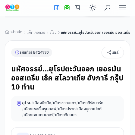
มหัศจรรย์...ยุโรปตะวันออก เยอรมัน ออสเตรีย เช็ค สโลวาเกีย
ฮังการี กรุ๊ป 10 ท่าน
ดูรายละเอียดทัวร์
Enable dark
หน้าหลัก
แพ็กเกจทัวร์
ยุโรป
มหัศจรรย์...ยุโรปตะวันออก เยอรมัน ออสเตรีย เช็ค
แชร์
รหัสทัวร์
BT
14990
มหัศจรรย์...ยุโรปตะวันออก เยอรมัน
ออสเตรีย เช็ค สโลวาเกีย ฮังการี กรุ๊ป
10 ท่าน
ยุโรป
/
เมืองมิวนิค
/
เมืองชวานเกา
/
เมืองเวิร์ชบวร์ก
/
เมืองเชสกี้ ครุมลอฟ
/
เมืองปราก
/
เมืองบูดาเปสต์
/
เมืองเซนเทนเดอร์
/
เมืองเวียนนา