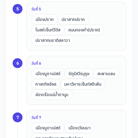
5
วันที่
5
เมืองปราก
ปราสาทปราก
โบสถ์เซ็นท์วีตัส
ถนนทองคำ(ปราก)
ปราสาทบราติสลาวา
6
วันที่
6
เมืองบูดาเปสต์
จัตุรัสวีรบุรุษ
สะพานเชน
คาสเทิลฮัลล
มหาวิหารเซ็นท์สตีเฟ่น
ล่องเรือแม่น้ำดานูบ
7
วันที่
7
เมืองบูดาเปสต์
เมืองเวียนนา