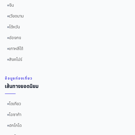
จีน
เวียดนาม
ไต้หวัน
ฮ่องกง
เกาหลีใต้
สิงคโปร์
ข้อมูลท่องเที่ยว
เส้นทางยอดนิยม
โตเกียว
โอซาก้า
ฮกไกโด