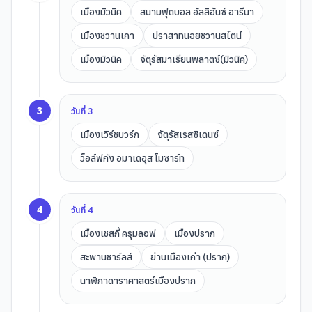
เมืองมิวนิค
สนามฟุตบอล อัลลิอันซ์ อารีนา
เมืองชวานเกา
ปราสาทนอยชวานสไตน์
เมืองมิวนิค
จัตุรัสมาเรียนพลาตซ์(มิวนิค)
3
วันที่
3
เมืองเวิร์ชบวร์ก
จัตุรัสเรสซิเดนซ์
ว็อล์ฟกัง อมาเดอุส โมซาร์ท
4
วันที่
4
เมืองเชสกี้ ครุมลอฟ
เมืองปราก
สะพานชาร์ลส์
ย่านเมืองเก่า (ปราก)
นาฬิกาดาราศาสตร์เมืองปราก