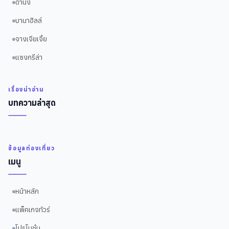
ดานัง
บานาฮิลล์
จางเจียเจี้ย
แซงกรีล่า
เรื่องน่าอ่าน
บทความล่าสุด
ข้อมูลท่องเที่ยว
เมนู
หน้าหลัก
แพ็คเกจทัวร์
โปรโมชั่น