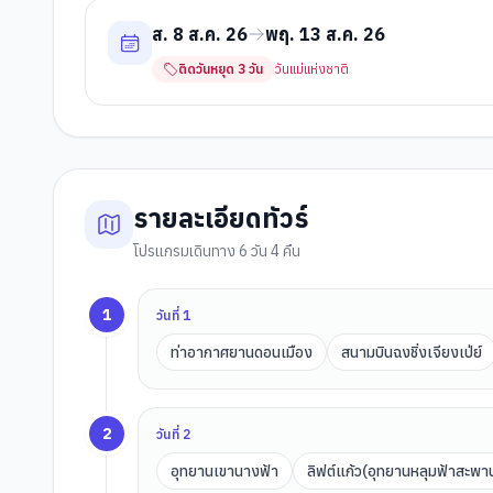
ส. 8 ส.ค. 26
พฤ. 13 ส.ค. 26
ติดวันหยุด
3
วัน
วันแม่แห่งชาติ
รายละเอียดทัวร์
โปรแกรมเดินทาง 6 วัน 4 คืน
1
วันที่
1
ท่าอากาศยานดอนเมือง
สนามบินฉงชิ่งเจียงเป่ย์
2
วันที่
2
อุทยานเขานางฟ้า
ลิฟต์แก้ว(อุทยานหลุมฟ้าสะพา