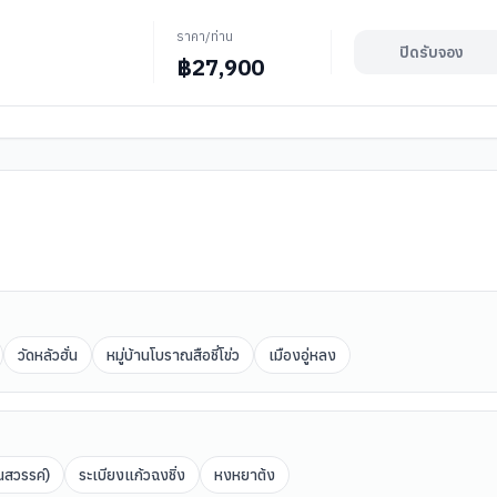
ราคา/ท่าน
ปิดรับจอง
฿
27,900
วัดหลัวฮั่น
หมู่บ้านโบราณสือชี่โข่ว
เมืองอู่หลง
นสวรรค์)
ระเบียงแก้วฉงชิ่ง
หงหยาต้ง