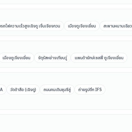
่งรถไฟความเร็วสูงเฉิงตู เจิ้นเจียงกวน
เมืองตูเจียงเยี่ยน
สะพานหนานเฉียว
เมืองตูเจียงเยี่ยน
จัตุรัสหย่างเทียนวู่
แพนด้ายักษ์เซลฟี่ ตูเจียงเยี่ยน
UA
วัดต้าสือ (เฉิงตู)
ถนนคนเดินชุนซีลู่
ถ่ายรูปตึก IFS