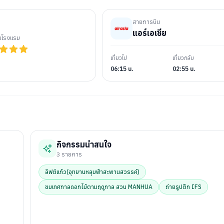
สายการบิน
แอร์เอเชีย
ับโรงแรม
เที่ยวไป
เที่ยวกลับ
06:15 น.
02:55 น.
กิจกรรมน่าสนใจ
3
รายการ
ลิฟต์แก้ว(อุทยานหลุมฟ้าสะพานสวรรค์)
ชมเทศกาลดอกไม้ตามฤดูกาล สวน MANHUA
ถ่ายรูปตึก IFS