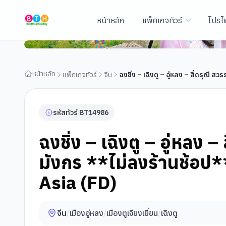
หน้าหลัก
แพ็คเกจทัวร์
โปรไ
ฉงชิ่ง – เฉิงตู – อู่หลง – สี่ดรุณี สวรรค์ดอกไม้แห่งแดนม
คืน โดยสายการบิน Air Asia (FD)
หน้าหลัก
แพ็กเกจทัวร์
จีน
ฉงชิ่ง – เฉิงตู – อู่หลง – สี่ดรุณี
รหัสทัวร์
BT
14986
ฉงชิ่ง – เฉิงตู – อู่หลง 
มังกร **ไม่ลงร้านช้อป*
Asia (FD)
จีน
/
เมืองอู่หลง
/
เมืองตูเจียงเยี่ยน
/
เฉิงตู