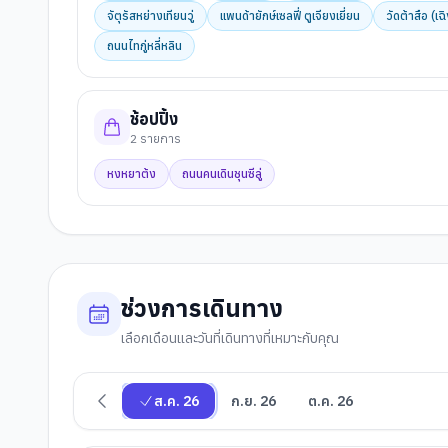
จัตุรัสหย่างเทียนวู่
แพนด้ายักษ์เซลฟี่ ตูเจียงเยี่ยน
วัดต้าสือ (เฉิ
ถนนไทกู่หลี่หลิน
ช้อปปิ้ง
2
รายการ
หงหยาต้ง
ถนนคนเดินชุนซีลู่
ช่วงการเดินทาง
เลือกเดือนและวันที่เดินทางที่เหมาะกับคุณ
ส.ค. 26
ก.ย. 26
ต.ค. 26