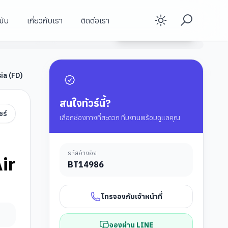
ขับ
เกี่ยวกับเรา
ติดต่อเรา
Enable d
เมืองอู่หลง
ดูรายละเอียดทัวร์
ฉงชิ่ง
ฉงชิ่ง
sia (FD)
สนใจทัวร์นี้?
ชร์
เลือกช่องทางที่สะดวก ทีมงานพร้อมดูแลคุณ
รหัสอ้างอิง
ir
BT
14986
โทรจองกับเจ้าหน้าที่
จองผ่าน LINE