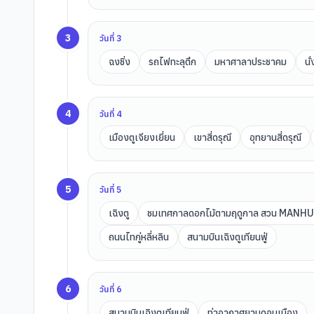
3
วันที่
3
ฉงชิ่ง
รถไฟทะลุตึก
มหาศาลาประชาคม
นั
4
วันที่
4
เมืองตูเจียงเยี่ยน
เขาสี่ดรุณี
อุทยานสี่ดรุณี
5
วันที่
5
เฉิงตู
ชมเทศกาลดอกไม้ตามฤดูกาล สวน MANH
ถนนไทกู่หลี่หลิน
สนามบินเฉิงตูเทียนฟู่
6
วันที่
6
สนามบินเฉิงตูเทียนฟู่
ท่าอากาศยานดอนเมือง