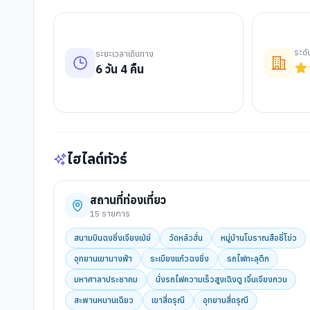
ระด
ระยะเวลาเดินทาง
6
วัน
4
คืน
ไฮไลต์ทัวร์
สถานที่ท่องเที่ยว
15
รายการ
สนามบินฉงชิ่งเจียงเป่ย์
วัดหลัวฮั่น
หมู่บ้านโบราณสือชี่โข่ว
อุทยานเขานางฟ้า
ระเบียงแก้วฉงชิ่ง
รถไฟทะลุตึก
มหาศาลาประชาคม
นั่งรถไฟความเร็วสูงเฉิงตู เจิ้นเจียงกวน
สะพานหนานเฉียว
เขาสี่ดรุณี
อุทยานสี่ดรุณี