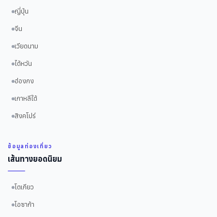
ญี่ปุ่น
จีน
เวียดนาม
ไต้หวัน
ฮ่องกง
เกาหลีใต้
สิงคโปร์
ข้อมูลท่องเที่ยว
เส้นทางยอดนิยม
โตเกียว
โอซาก้า