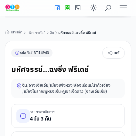
มหัศจรรย์...ฉงชิ่ง ฟรีเดย์
ดูรายละเอียดทัวร์
Enable dark
หน้าหลัก
แพ็กเกจทัวร์
จีน
มหัศจรรย์...ฉงชิ่ง ฟรีเดย์
แชร์
รหัสทัวร์
BT
14943
มหัศจรรย์...ฉงชิ่ง ฟรีเดย์
จีน
/
จางเจียเจี้ย
/
เมืองเฟิ่งหวง
/
ล่องเรือแม่น้าถัวเจียง
/
เมืองโบราณฟูหรงเจิ้น
/
ภูเขาเจ็ดดาว (จางเจียเจี้ย)
ระยะเวลาเดินทาง
4
วัน
3
คืน