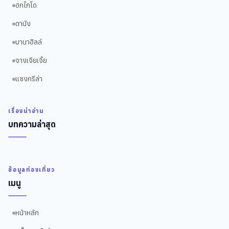
ฮกไกโด
ดานัง
บานาฮิลล์
จางเจียเจี้ย
แซงกรีล่า
เรื่องน่าอ่าน
บทความล่าสุด
ข้อมูลท่องเที่ยว
เมนู
หน้าหลัก