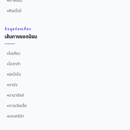
เกาหลีใต้
สิงคโปร์
ข้อมูลท่องเที่ยว
เส้นทางยอดนิยม
โตเกียว
โอซาก้า
ฮกไกโด
ดานัง
บานาฮิลล์
จางเจียเจี้ย
แซงกรีล่า