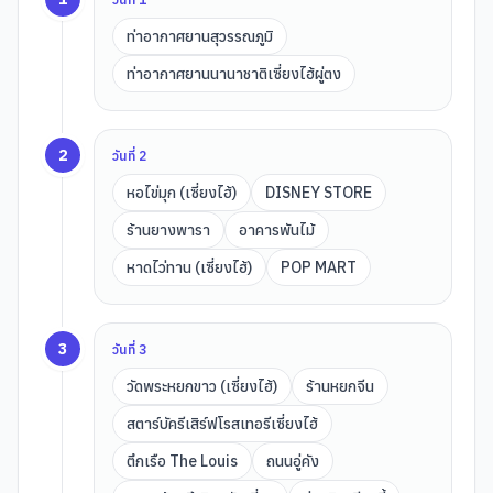
ท่าอากาศยานสุวรรณภูมิ
ท่าอากาศยานนานาชาติเซี่ยงไฮ้ผู่ตง
2
วันที่
2
หอไข่มุก (เซี่ยงไฮ้)
DISNEY STORE
ร้านยางพารา
อาคารพันไม้
หาดไว่ทาน (เซี่ยงไฮ้)
POP MART
3
วันที่
3
วัดพระหยกขาว (เซี่ยงไฮ้)
ร้านหยกจีน
สตาร์บัครีเสิร์ฟโรสเทอรีเซี่ยงไฮ้
ตึกเรือ The Louis
ถนนอู่คัง