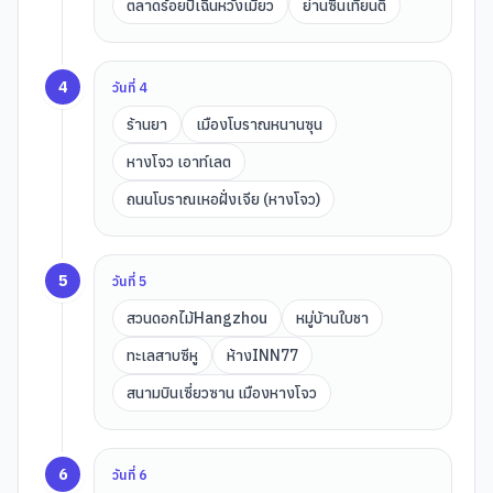
ตลาดร้อยปีเฉินหวังเมี่ยว
ย่านซินเทียนตี้
4
วันที่
4
ร้านยา
เมืองโบราณหนานซุน
หางโจว เอาท์เลต
ถนนโบราณเหอฝั่งเจีย (หางโจว)
5
วันที่
5
สวนดอกไม้Hangzhou
หมู่บ้านใบชา
ทะเลสาบซีหู
ห้างINN77
สนามบินเซี่ยวซาน เมืองหางโจว
6
วันที่
6