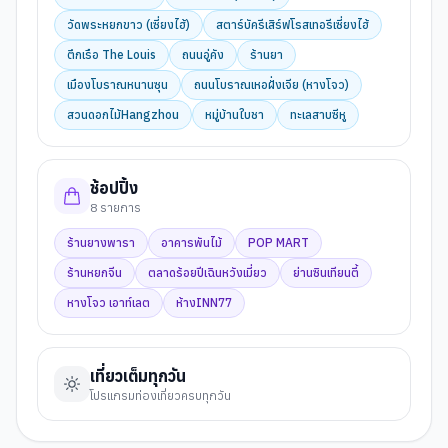
วัดพระหยกขาว (เซี่ยงไฮ้)
สตาร์บัครีเสิร์ฟโรสเทอรีเซี่ยงไฮ้
ตึกเรือ The Louis
ถนนอู่คัง
ร้านยา
เมืองโบราณหนานซุน
ถนนโบราณเหอฝั่งเจีย (หางโจว)
สวนดอกไม้Hangzhou
หมู่บ้านใบชา
ทะเลสาบซีหู
ช้อปปิ้ง
8
รายการ
ร้านยางพารา
อาคารพันไม้
POP MART
ร้านหยกจีน
ตลาดร้อยปีเฉินหวังเมี่ยว
ย่านซินเทียนตี้
หางโจว เอาท์เลต
ห้างINN77
เที่ยวเต็มทุกวัน
โปรแกรมท่องเที่ยวครบทุกวัน