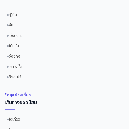
ญี่ปุ่น
จีน
เวียดนาม
ไต้หวัน
ฮ่องกง
เกาหลีใต้
สิงคโปร์
ข้อมูลท่องเที่ยว
เส้นทางยอดนิยม
โตเกียว