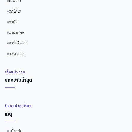
โอซาก้า
ฮกไกโด
ดานัง
บานาฮิลล์
จางเจียเจี้ย
แซงกรีล่า
เรื่องน่าอ่าน
บทความล่าสุด
ข้อมูลท่องเที่ยว
เมนู
หน้าหลัก