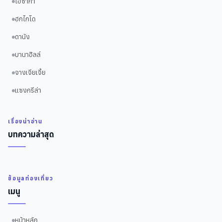
โอซาก้า
ฮกไกโด
ดานัง
บานาฮิลล์
จางเจียเจี้ย
แซงกรีล่า
เรื่องน่าอ่าน
บทความล่าสุด
ข้อมูลท่องเที่ยว
เมนู
หน้าหลัก