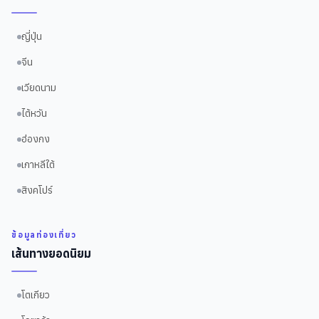
ญี่ปุ่น
จีน
เวียดนาม
ไต้หวัน
ฮ่องกง
เกาหลีใต้
สิงคโปร์
ข้อมูลท่องเที่ยว
เส้นทางยอดนิยม
โตเกียว