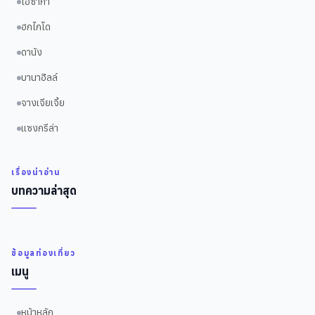
โอซาก้า
ฮกไกโด
ดานัง
บานาฮิลล์
จางเจียเจี้ย
แซงกรีล่า
เรื่องน่าอ่าน
บทความล่าสุด
ข้อมูลท่องเที่ยว
เมนู
หน้าหลัก