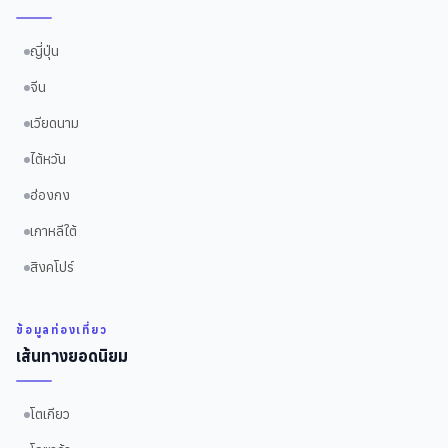
ญี่ปุ่น
จีน
เวียดนาม
ไต้หวัน
ฮ่องกง
เกาหลีใต้
สิงคโปร์
ข้อมูลท่องเที่ยว
เส้นทางยอดนิยม
โตเกียว