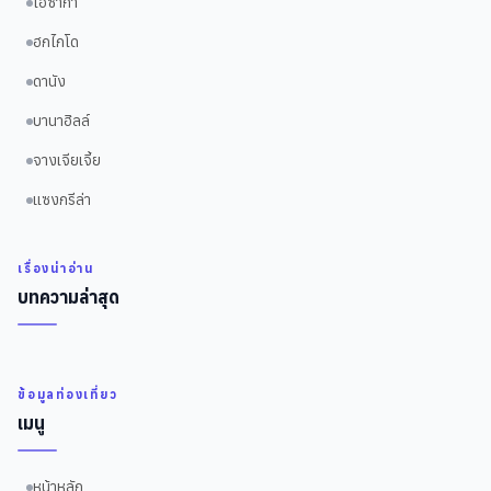
โอซาก้า
ฮกไกโด
ดานัง
บานาฮิลล์
จางเจียเจี้ย
แซงกรีล่า
เรื่องน่าอ่าน
บทความล่าสุด
ข้อมูลท่องเที่ยว
เมนู
หน้าหลัก