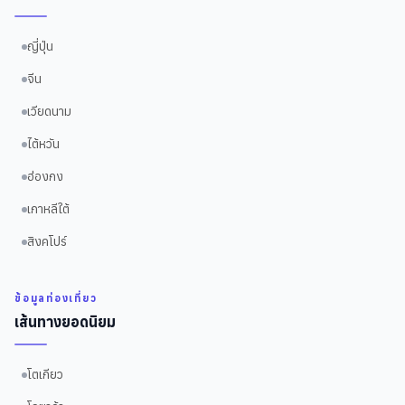
ญี่ปุ่น
จีน
เวียดนาม
ไต้หวัน
ฮ่องกง
เกาหลีใต้
สิงคโปร์
ข้อมูลท่องเที่ยว
เส้นทางยอดนิยม
โตเกียว