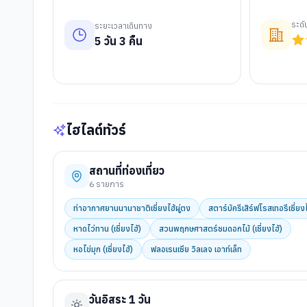
ระด
ระยะเวลาเดินทาง
5
วัน
3
คืน
ไฮไลต์ทัวร์
สถานที่ท่องเที่ยว
6
รายการ
ท่าอากาศยานนานาชาติเซี่ยงไฮ้ผู่ตง
สตาร์บัครีเสิร์ฟโรสเทอรีเซี่ยงไ
หาดไว่ทาน (เซี่ยงไฮ้)
สวนพฤกษศาสตร์ชมดอกไม้ (เซี่ยงไฮ้)
หอไข่มุก (เซี่ยงไฮ้)
ฟลอเรนเซีย วิลเลจ เอาท์เล็ท
วันอิสระ 1 วัน