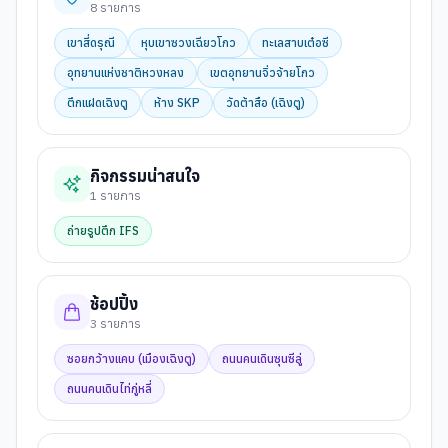
8
รายการ
เขาสี่ดรุณี
หุบเขาซวงเฉียวโกว
ทะเลสาบเต๋อซี
อุทยานแห่งชาติหวงหลง
เขตอุทยานจิ่วจ้ายโกว
ตึกแฝดเฉิงตู
ห้าง SKP
วัดต้าสือ (เฉิงตู)
กิจกรรมน่าสนใจ
1
รายการ
ถ่ายรูปตึก IFS
ช้อปปิ้ง
3
รายการ
ซอยกว้างแคบ (เมืองเฉิงตู)
ถนนคนเดินซุนซีลู่
ถนนคนเดินไท่กู่หลี่