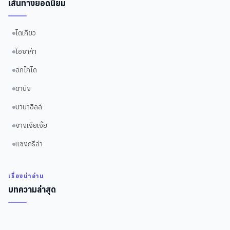
เส้นทางยอดนิยม
โตเกียว
โอซาก้า
ฮกไกโด
ดานัง
บานาฮิลล์
จางเจียเจี้ย
แซงกรีล่า
เรื่องน่าอ่าน
บทความล่าสุด