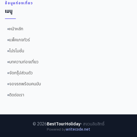
ข้อมูลท่องเที่ยว
เมนู
หน้าหลัก
แพ็คเกจทัวร์
โปรโมชั่น
บทความท่องเที่ยว
จัดกรุ๊ปส่วนตัว
จองรถพร้อมคนขับ
ติดต่อเรา
©
2026
BestTourHoliday
• สงวนลิขสิทธิ์
Powered by
writecode.net