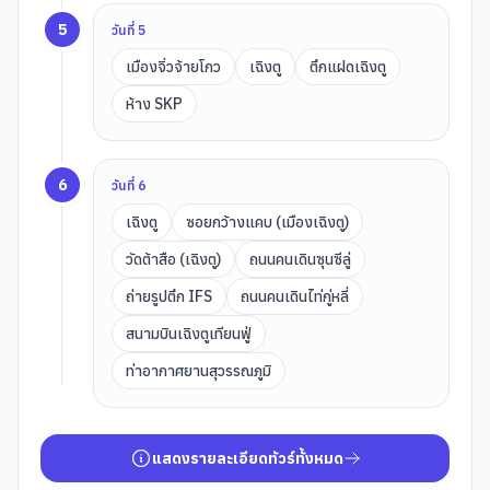
5
วันที่
5
เมืองจิ่วจ้ายโกว
เฉิงตู
ตึกแฝดเฉิงตู
ห้าง SKP
6
วันที่
6
เฉิงตู
ซอยกว้างแคบ (เมืองเฉิงตู)
วัดต้าสือ (เฉิงตู)
ถนนคนเดินซุนซีลู่
ถ่ายรูปตึก IFS
ถนนคนเดินไท่กู่หลี่
สนามบินเฉิงตูเทียนฟู่
ท่าอากาศยานสุวรรณภูมิ
แสดงรายละเอียดทัวร์ทั้งหมด