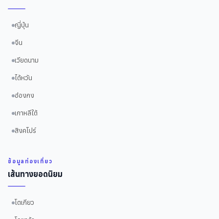
ญี่ปุ่น
จีน
เวียดนาม
ไต้หวัน
ฮ่องกง
เกาหลีใต้
สิงคโปร์
ข้อมูลท่องเที่ยว
เส้นทางยอดนิยม
โตเกียว