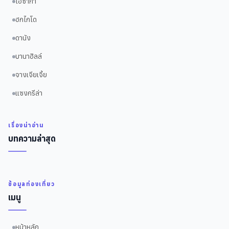
โอซาก้า
ฮกไกโด
ดานัง
บานาฮิลล์
จางเจียเจี้ย
แซงกรีล่า
เรื่องน่าอ่าน
บทความล่าสุด
ข้อมูลท่องเที่ยว
เมนู
หน้าหลัก