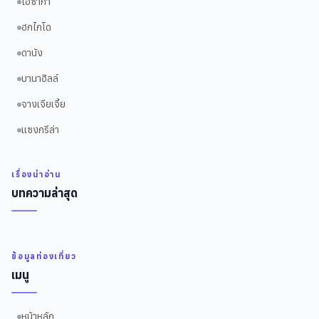
โอซาก้า
ฮกไกโด
ดานัง
บานาฮิลล์
จางเจียเจี้ย
แซงกรีล่า
เรื่องน่าอ่าน
บทความล่าสุด
ข้อมูลท่องเที่ยว
เมนู
หน้าหลัก