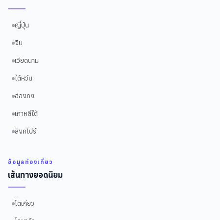
ญี่ปุ่น
จีน
เวียดนาม
ไต้หวัน
ฮ่องกง
เกาหลีใต้
สิงคโปร์
ข้อมูลท่องเที่ยว
เส้นทางยอดนิยม
โตเกียว