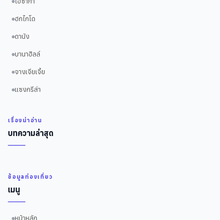
โอซาก้า
ฮกไกโด
ดานัง
บานาฮิลล์
จางเจียเจี้ย
แซงกรีล่า
เรื่องน่าอ่าน
บทความล่าสุด
ข้อมูลท่องเที่ยว
เมนู
หน้าหลัก