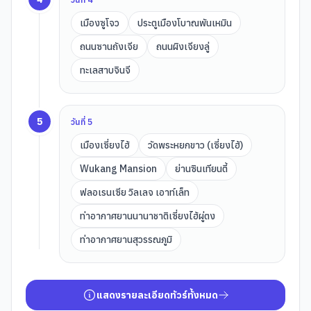
เมืองซูโจว
ประตูเมืองโบาณพันเหมิน
ถนนซานถังเจีย
ถนนผิงเจียงลู่
ทะเลสาบจินจี
5
วันที่
5
เมืองเซี่ยงไฮ้
วัดพระหยกขาว (เซี่ยงไฮ้)
Wukang Mansion
ย่านซินเทียนตี้
ฟลอเรนเซีย วิลเลจ เอาท์เล็ท
ท่าอากาศยานนานาชาติเซี่ยงไฮ้ผู่ตง
ท่าอากาศยานสุวรรณภูมิ
แสดงรายละเอียดทัวร์ทั้งหมด