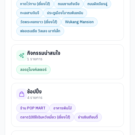
หาดไว่ทาน (เซี่ยงไฮ้)
ถนนซานถังเจีย
ถนนผิงเจียงลู่
ทะเลสาบจินจี
ประตูเมืองโบาณพันเหมิน
วัดพระหยกขาว (เซี่ยงไฮ้)
Wukang Mansion
ฟลอเรนเซีย วิลเลจ เอาท์เล็ท
กิจกรรมน่าสนใจ
1
รายการ
ลอดอุโมงค์เลเซอร์
ช้อปปิ้ง
4
รายการ
ร้าน POP MART
อาคารพันไม้
ตลาด100ปีเฉินหวังเมี่ยว (เซี่ยงไฮ้)
ย่านซินเทียนตี้