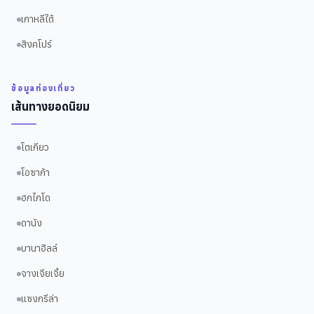
เกาหลีใต้
สิงคโปร์
ข้อมูลท่องเที่ยว
เส้นทางยอดนิยม
โตเกียว
โอซาก้า
ฮกไกโด
ดานัง
บานาฮิลล์
จางเจียเจี้ย
แซงกรีล่า