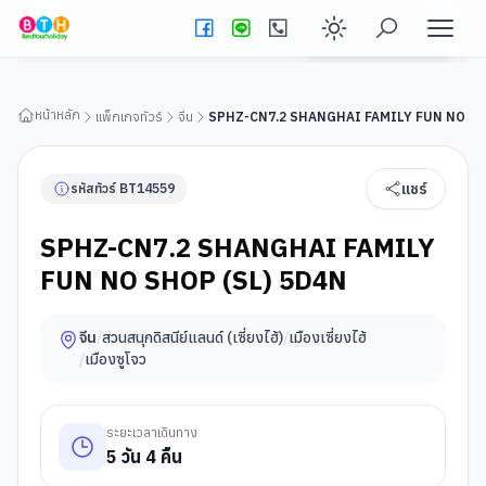
SPHZ-CN7.2 SHANGHAI FAMILY FUN NO SHOP (SL) 5D4N
ดูรายละเอียดทัวร์
Enable dark
หน้าหลัก
แพ็กเกจทัวร์
จีน
SPHZ-CN7.2 SHANGHAI FAMILY FUN NO SH
แชร์
รหัสทัวร์
BT
14559
SPHZ-CN7.2 SHANGHAI FAMILY
FUN NO SHOP (SL) 5D4N
จีน
/
สวนสนุกดิสนีย์แลนด์ (เซี่ยงไฮ้)
/
เมืองเซี่ยงไฮ้
/
เมืองซูโจว
ระยะเวลาเดินทาง
5
วัน
4
คืน