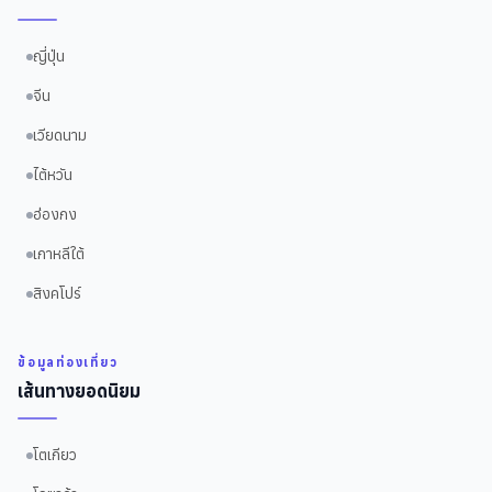
ญี่ปุ่น
จีน
เวียดนาม
ไต้หวัน
ฮ่องกง
เกาหลีใต้
สิงคโปร์
ข้อมูลท่องเที่ยว
เส้นทางยอดนิยม
โตเกียว