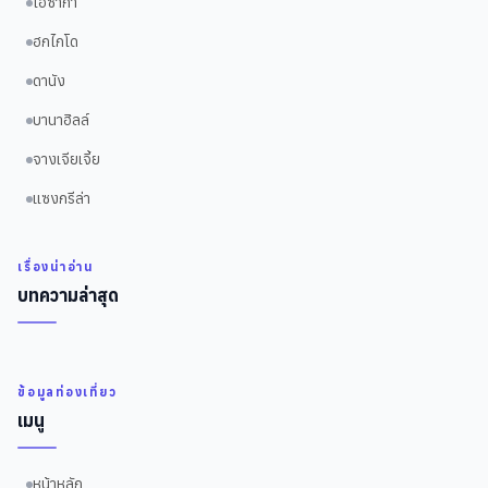
โอซาก้า
ฮกไกโด
ดานัง
บานาฮิลล์
จางเจียเจี้ย
แซงกรีล่า
เรื่องน่าอ่าน
บทความล่าสุด
ข้อมูลท่องเที่ยว
เมนู
หน้าหลัก