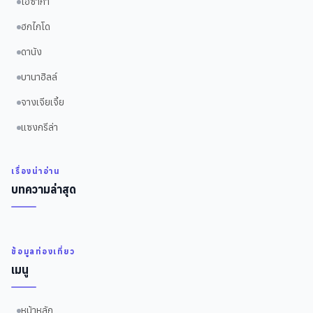
โอซาก้า
ฮกไกโด
ดานัง
บานาฮิลล์
จางเจียเจี้ย
แซงกรีล่า
เรื่องน่าอ่าน
บทความล่าสุด
ข้อมูลท่องเที่ยว
เมนู
หน้าหลัก