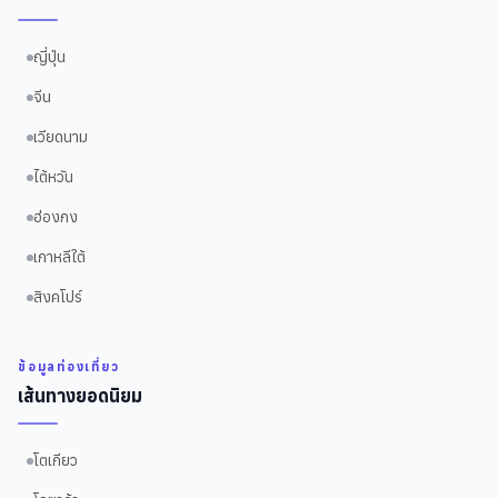
ญี่ปุ่น
จีน
เวียดนาม
ไต้หวัน
ฮ่องกง
เกาหลีใต้
สิงคโปร์
ข้อมูลท่องเที่ยว
เส้นทางยอดนิยม
โตเกียว