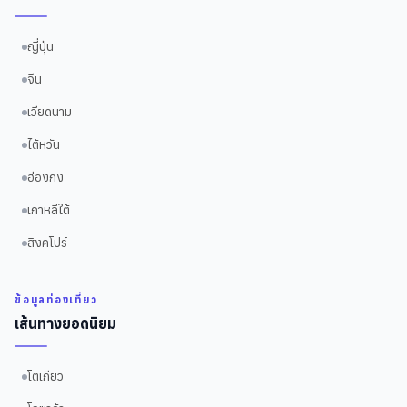
ญี่ปุ่น
จีน
เวียดนาม
ไต้หวัน
ฮ่องกง
เกาหลีใต้
สิงคโปร์
ข้อมูลท่องเที่ยว
เส้นทางยอดนิยม
โตเกียว