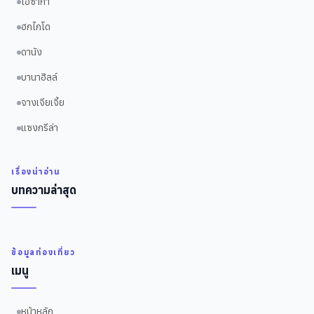
โอซาก้า
ฮกไกโด
ดานัง
บานาฮิลล์
จางเจียเจี้ย
แซงกรีล่า
เรื่องน่าอ่าน
บทความล่าสุด
ข้อมูลท่องเที่ยว
เมนู
หน้าหลัก