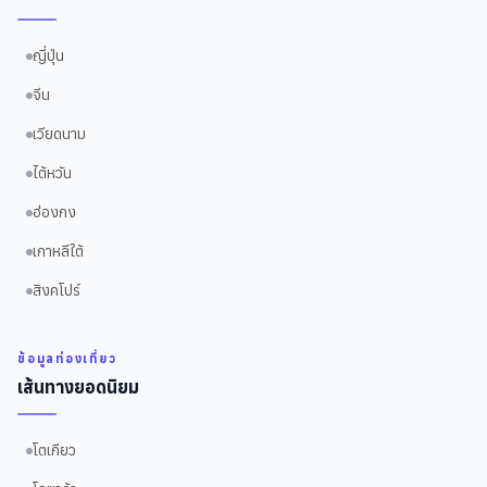
ญี่ปุ่น
จีน
เวียดนาม
ไต้หวัน
ฮ่องกง
เกาหลีใต้
สิงคโปร์
ข้อมูลท่องเที่ยว
เส้นทางยอดนิยม
โตเกียว