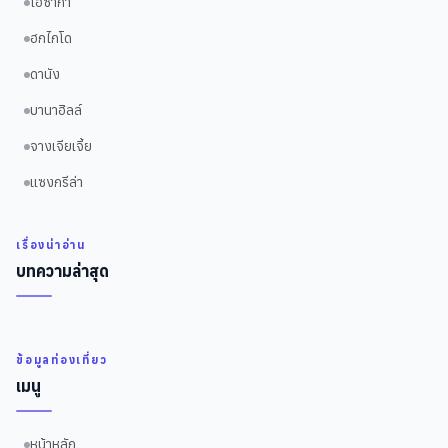
โอซาก้า
ฮกไกโด
ดานัง
บานาฮิลล์
จางเจียเจี้ย
แซงกรีล่า
เรื่องน่าอ่าน
บทความล่าสุด
ข้อมูลท่องเที่ยว
เมนู
หน้าหลัก