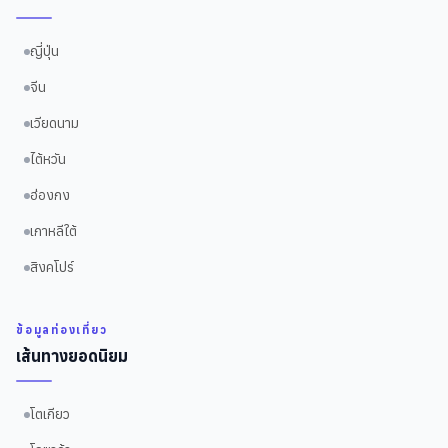
ญี่ปุ่น
จีน
เวียดนาม
ไต้หวัน
ฮ่องกง
เกาหลีใต้
สิงคโปร์
ข้อมูลท่องเที่ยว
เส้นทางยอดนิยม
โตเกียว