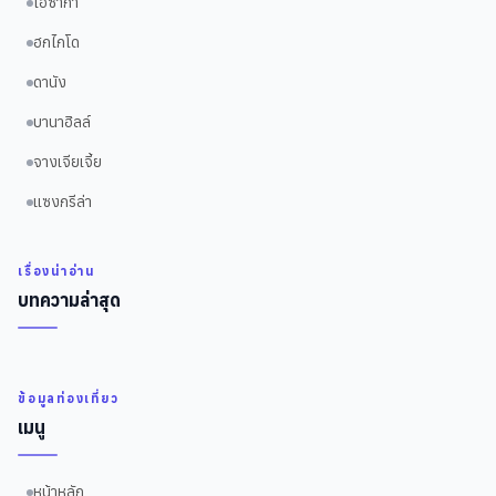
โอซาก้า
ฮกไกโด
ดานัง
บานาฮิลล์
จางเจียเจี้ย
แซงกรีล่า
เรื่องน่าอ่าน
บทความล่าสุด
ข้อมูลท่องเที่ยว
เมนู
หน้าหลัก