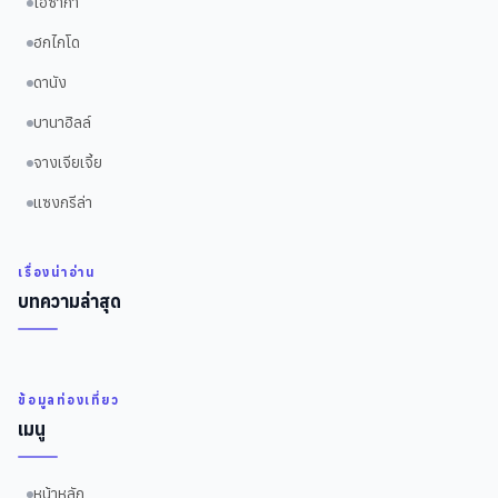
โอซาก้า
ฮกไกโด
ดานัง
บานาฮิลล์
จางเจียเจี้ย
แซงกรีล่า
เรื่องน่าอ่าน
บทความล่าสุด
ข้อมูลท่องเที่ยว
เมนู
หน้าหลัก