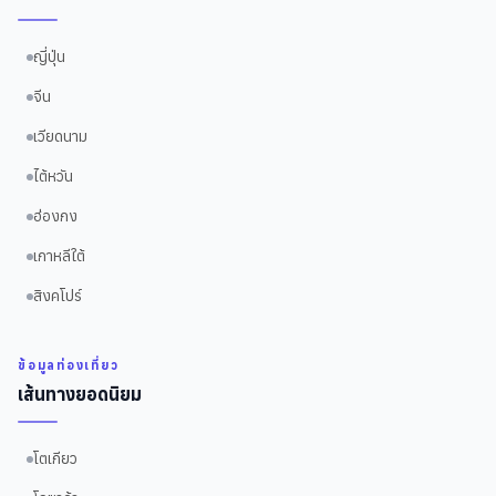
ญี่ปุ่น
จีน
เวียดนาม
ไต้หวัน
ฮ่องกง
เกาหลีใต้
สิงคโปร์
ข้อมูลท่องเที่ยว
เส้นทางยอดนิยม
โตเกียว