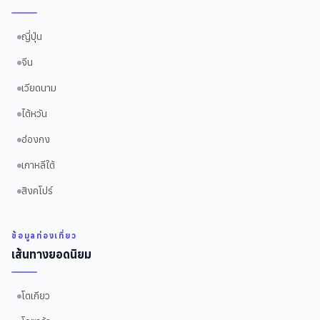
ญี่ปุ่น
จีน
เวียดนาม
ไต้หวัน
ฮ่องกง
เกาหลีใต้
สิงคโปร์
ข้อมูลท่องเที่ยว
เส้นทางยอดนิยม
โตเกียว