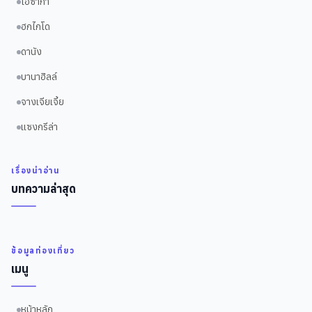
โอซาก้า
ฮกไกโด
ดานัง
บานาฮิลล์
จางเจียเจี้ย
แซงกรีล่า
เรื่องน่าอ่าน
บทความล่าสุด
ข้อมูลท่องเที่ยว
เมนู
หน้าหลัก