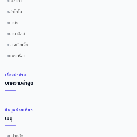
โอซาก้า
ฮกไกโด
ดานัง
บานาฮิลล์
จางเจียเจี้ย
แซงกรีล่า
เรื่องน่าอ่าน
บทความล่าสุด
ข้อมูลท่องเที่ยว
เมนู
หน้าหลัก