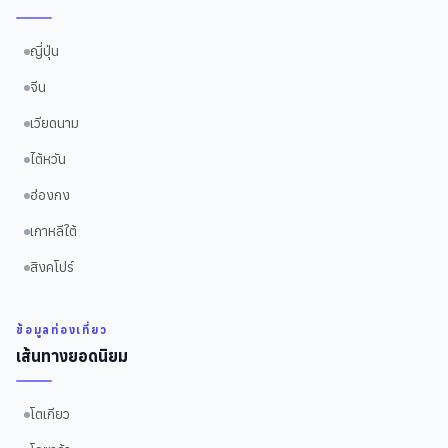
ญี่ปุ่น
จีน
เวียดนาม
ไต้หวัน
ฮ่องกง
เกาหลีใต้
สิงคโปร์
ข้อมูลท่องเที่ยว
เส้นทางยอดนิยม
โตเกียว