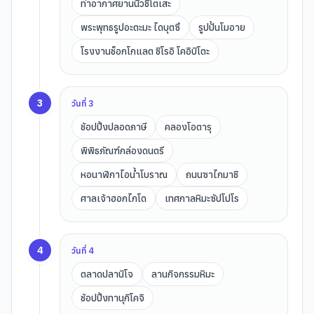
ท่าอากาศยานนิวชิโตเสะ
พระพุทธรูปอะตะมะ ไดบุตซึ
รูปปั้นโมอาย
โรงงานช็อกโกแลต ชิโรอิ โคอิบิโตะ
3
วันที่
3
ช้อปปิ้งปลอดภาษี
คลองโอตารุ
พิพิธภัณฑ์กล่องดนตรี
หอนาฬิกาไอน้ำโบราณ
ถนนซาไกมาชิ
ศาลเจ้าฮอกไกโด
เทศกาลหิมะซัปโปโร
4
วันที่
4
ตลาดปลานิโจ
ลานกิจกรรมหิมะ
ช้อปปิ้งทานุกิโคจิ