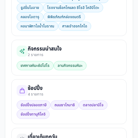
รูปปั้นโมอาย
โรงงานช็อกโกแลต ชิโรอิ โคอิบิโตะ
คลองโอตารุ
พิพิธภัณฑ์กล่องดนตรี
หอนาฬิกาไอน้ำโบราณ
ศาลเจ้าฮอกไกโด
กิจกรรมน่าสนใจ
2
รายการ
เทศกาลหิมะซัปโปโร
ลานกิจกรรมหิมะ
ช้อปปิ้ง
4
รายการ
ช้อปปิ้งปลอดภาษี
ถนนซาไกมาชิ
ตลาดปลานิโจ
ช้อปปิ้งทานุกิโคจิ
เที่ยวเต็มทุกวัน