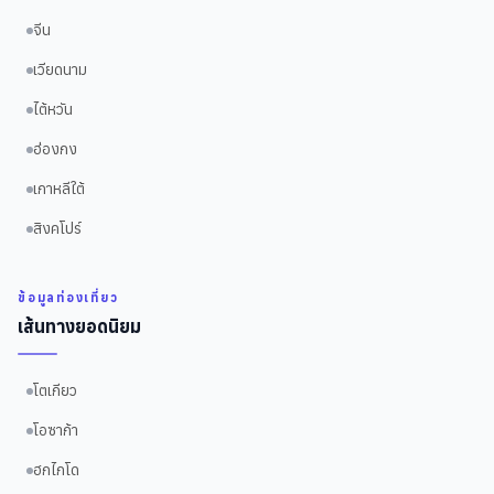
จีน
เวียดนาม
ไต้หวัน
ฮ่องกง
เกาหลีใต้
สิงคโปร์
ข้อมูลท่องเที่ยว
เส้นทางยอดนิยม
โตเกียว
โอซาก้า
ฮกไกโด