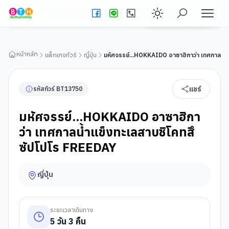
มหัศจรรย์...HOKKAIDO อาซาฮิกาว่า เทศกาลน้ำแข็งทะเลสาบชิโค
ทสึ ซัปโปโร FREEDAY
ดูรายละเอียดทัวร์
Enable dark
หน้าหลัก
แพ็กเกจทัวร์
ญี่ปุ่น
มหัศจรรย์...HOKKAIDO อาซาฮิกาว่า เทศกาลน้ำ
แชร์
รหัสทัวร์
BT
13750
มหัศจรรย์...HOKKAIDO อาซาฮิกา
ว่า เทศกาลน้ำแข็งทะเลสาบชิโคทสึ
ซัปโปโร FREEDAY
ญี่ปุ่น
ระยะเวลาเดินทาง
5
วัน
3
คืน