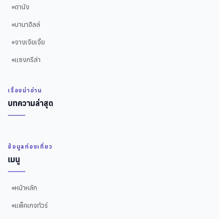
ดานัง
บานาฮิลล์
จางเจียเจี้ย
แซงกรีล่า
เรื่องน่าอ่าน
บทความล่าสุด
ข้อมูลท่องเที่ยว
เมนู
หน้าหลัก
แพ็คเกจทัวร์