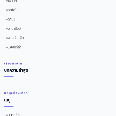
โอซาก้า
ฮกไกโด
ดานัง
บานาฮิลล์
จางเจียเจี้ย
แซงกรีล่า
เรื่องน่าอ่าน
บทความล่าสุด
ข้อมูลท่องเที่ยว
เมนู
หน้าหลัก