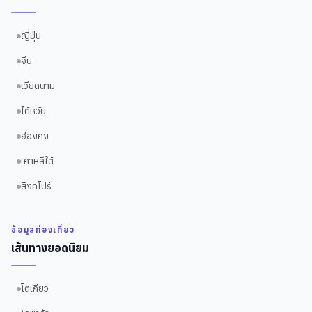
ญี่ปุ่น
จีน
เวียดนาม
ไต้หวัน
ฮ่องกง
เกาหลีใต้
สิงคโปร์
ข้อมูลท่องเที่ยว
เส้นทางยอดนิยม
โตเกียว