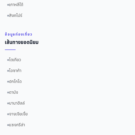
เกาหลีใต้
สิงคโปร์
ข้อมูลท่องเที่ยว
เส้นทางยอดนิยม
โตเกียว
โอซาก้า
ฮกไกโด
ดานัง
บานาฮิลล์
จางเจียเจี้ย
แซงกรีล่า