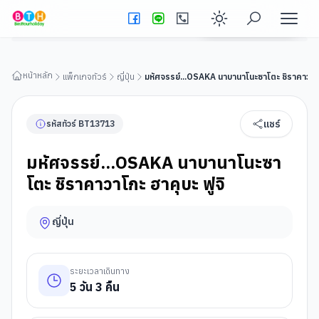
มหัศจรรย์...OSAKA นาบานาโนะซาโตะ ชิราคาวาโกะ ฮาคุบะ ฟูจิ
ดูรายละเอียดทัวร์
Enable dark
หน้าหลัก
แพ็กเกจทัวร์
ญี่ปุ่น
มหัศจรรย์...OSAKA นาบานาโนะซาโตะ ชิราคาวาโกะ
แชร์
รหัสทัวร์
BT
13713
มหัศจรรย์...OSAKA นาบานาโนะซา
โตะ ชิราคาวาโกะ ฮาคุบะ ฟูจิ
ญี่ปุ่น
ระยะเวลาเดินทาง
5
วัน
3
คืน