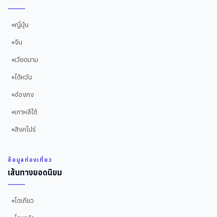
ญี่ปุ่น
จีน
เวียดนาม
ไต้หวัน
ฮ่องกง
เกาหลีใต้
สิงคโปร์
ข้อมูลท่องเที่ยว
เส้นทางยอดนิยม
โตเกียว