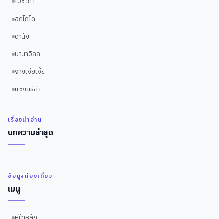
โอซาก้า
ฮกไกโด
ดานัง
บานาฮิลล์
จางเจียเจี้ย
แซงกรีล่า
เรื่องน่าอ่าน
บทความล่าสุด
ข้อมูลท่องเที่ยว
เมนู
หน้าหลัก