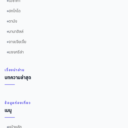
โอซาก้า
ฮกไกโด
ดานัง
บานาฮิลล์
จางเจียเจี้ย
แซงกรีล่า
เรื่องน่าอ่าน
บทความล่าสุด
ข้อมูลท่องเที่ยว
เมนู
หน้าหลัก