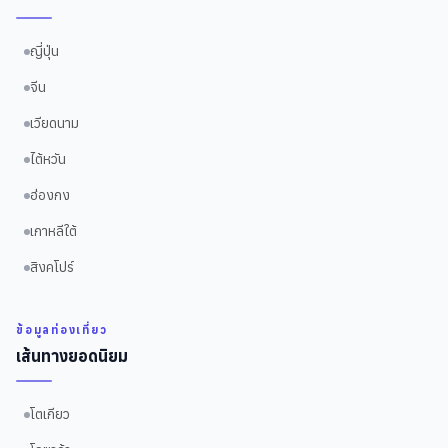
ญี่ปุ่น
จีน
เวียดนาม
ไต้หวัน
ฮ่องกง
เกาหลีใต้
สิงคโปร์
ข้อมูลท่องเที่ยว
เส้นทางยอดนิยม
โตเกียว