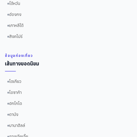
ไต้หวัน
ฮ่องกง
เกาหลีใต้
สิงคโปร์
ข้อมูลท่องเที่ยว
เส้นทางยอดนิยม
โตเกียว
โอซาก้า
ฮกไกโด
ดานัง
บานาฮิลล์
จางเจียเจี้ย