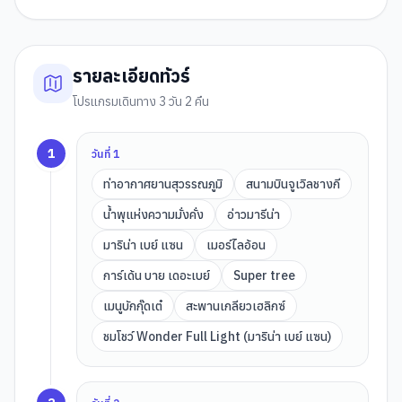
รายละเอียดทัวร์
โปรแกรมเดินทาง 3 วัน 2 คืน
1
วันที่
1
ท่าอากาศยานสุวรรณภูมิ
สนามบินจูเวิลชางกี
น้ำพุแห่งความมั่งคั่ง
อ่าวมารีน่า
มาริน่า เบย์ แซน
เมอร์ไลอ้อน
การ์เด้น บาย เดอะเบย์
Super tree
เมนูบักกุ๊ดเต๋
สะพานเกลียวเฮลิกซ์
ชมโชว์ Wonder Full Light (มาริน่า เบย์ แซน)