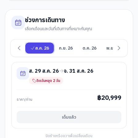
ช่วงการเดินทาง
เลือกเดือนและวันที่เดินทางที่เหมาะกับคุณ
ส.ค. 26
ก.ย. 26
ต.ค. 26
พ.ย. 26
ธ.ค
ส. 29 ส.ค. 26
จ. 31 ส.ค. 26
ติดวันหยุด
2
วัน
฿
20,999
ราคา/ท่าน
เต็มแล้ว
ปัดซ้ายหรือขวาเพื่อเปลี่ยนเดือน