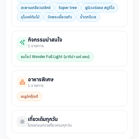
สะพานเกลียวเฮลิกซ์
Super tree
ยูนิเวอร์แซล สตูดิโอ
อุโมงค์ต้นไม้
วัดพระเขี้ยวแก้ว
น้ำตกจีเวล
กิจกรรมน่าสนใจ
1
รายการ
ชมโชว์ Wonder Full Light (มาริน่า เบย์ แซน)
อาหารพิเศษ
1
รายการ
เมนูบักกุ๊ดเต๋
เที่ยวเต็มทุกวัน
โปรแกรมท่องเที่ยวครบทุกวัน