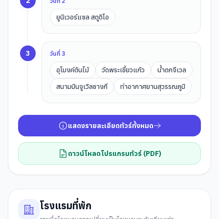
2
วันที่
2
ยูนิเวอร์แซล สตูดิโอ
3
วันที่
3
อุโมงค์ต้นไม้
วัดพระเขี้ยวแก้ว
น้ำตกจีเวล
สนามบินจูเวิลชางกี
ท่าอากาศยานสุวรรณภูมิ
แสดงรายละเอียดทัวร์ทั้งหมด
ดาวน์โหลดโปรแกรมทัวร์ (PDF)
โรงแรมที่พัก