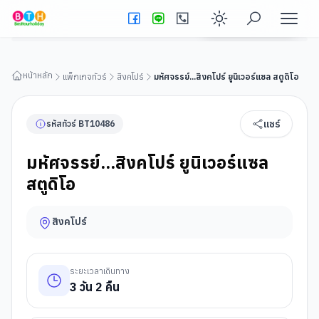
มหัศจรรย์...สิงคโปร์ ยูนิเวอร์แซล สตูดิโอ
ดูรายละเอียดทัวร์
Enable dark
หน้าหลัก
แพ็กเกจทัวร์
สิงคโปร์
มหัศจรรย์...สิงคโปร์ ยูนิเวอร์แซล สตูดิโอ
แชร์
รหัสทัวร์
BT
10486
มหัศจรรย์...สิงคโปร์ ยูนิเวอร์แซล
สตูดิโอ
สิงคโปร์
ระยะเวลาเดินทาง
3
วัน
2
คืน