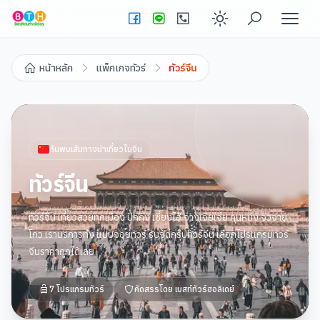
Enable dark
หน้าหลัก
แพ็กเกจทัวร์
ทัวร์จีน
ค้นพบเส้นทางน่าเที่ยวใน
จีน
ทัวร์จีน
ทัวร์จีน เที่ยวสวยทุกเมือง ปักกิ่ง เซี่ยงไฮ้ จางเจียเจี้ย คุนหมิง จิวจ่าย
โกว เราบริการทั้ง แบบจอยทัวร์ รับจัดกรุ๊ปทัวร์จีน เลือกโปรแกรมทัวร์
จีนราคาถูกได้เลย
7
โปรแกรมทัวร์
คัดสรรโดย
เบสท์ทัวร์ฮอลิเดย์