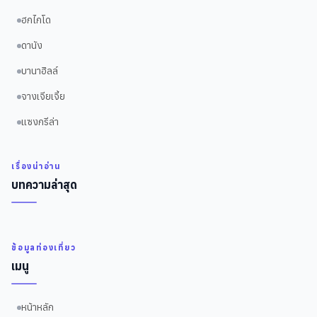
ฮกไกโด
ดานัง
บานาฮิลล์
จางเจียเจี้ย
แซงกรีล่า
เรื่องน่าอ่าน
บทความล่าสุด
ข้อมูลท่องเที่ยว
เมนู
หน้าหลัก