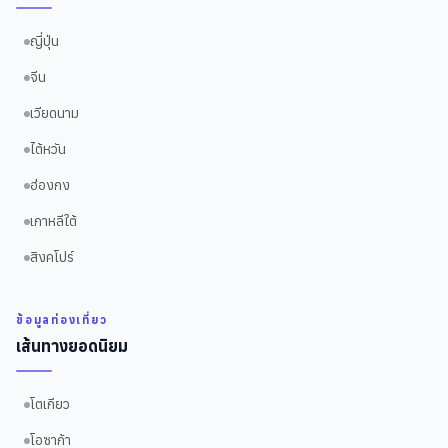
ญี่ปุ่น
จีน
เวียดนาม
ไต้หวัน
ฮ่องกง
เกาหลีใต้
สิงคโปร์
ข้อมูลท่องเที่ยว
เส้นทางยอดนิยม
โตเกียว
โอซาก้า