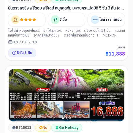
บินตรงฉงชิ่ง ฟรีดอม ฟรีเดย์ สนุกสุดคุ้ม มหานครแปดมิติ 5 วัน 3 คืน โดย
สายการบิน ไชน่า เซาเทิร์น (CZ)
7
มื้อ
ไชน่า เซาเทิร์น
ไฮไลท์
หอขุยซิงโหลว
,
รถไฟทะลุตึก
,
หงหยาต้ง
,
ตรอกบันได 18 ขั้น
,
ถนนคน
เดินเจี่ยฟางเป่ย
,
อาคารศิลปะฉงชิ่ง
,
ตรอกโบราณเซี่ยฮ่าวหลี่
,
MEIXIN-
CREATIVE-PARK
,
จัตุรัสราฟเฟิลส์
,
ห้าง THE RING
,
ฉงชิ่ง
ส.ค.
/
ก.ย.
/
ต.ค.
เริ่มต้น
5
วัน
3
คืน
฿
11,888
BT15011
จีน
Go Holiday