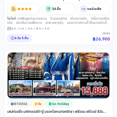
โบราณ และสายช้อป 6 วัน 5 คืน โดย ไทย แอร์เอเชีย (FD)
14
มื้อ
แอร์เอเชีย
ไฮไลท์
ตงเฟิงลู่เหวินชวงหยวน
,
ร้านขนมยักษ์
,
เมืองฉางเต๋อ
,
วัดโบราณเซียน
หมิง
,
เมืองโบราณเฟิ่งหวง
,
สะพานสายรุ้ง
,
บรรยากาศยามค่ำคืนของเมืองโบ
ราณเฟิ่งหวง
,
เมืองโบราณเฉียนโจว
,
เมืองโบราณฟูหรงเจิ้น
,
น้ำตกฝูหรง
,
ส.ค.
/
ก.ย.
/
ต.ค.
/
พ.ย.
/
ธ.ค.
ชมบรรยากาศยามค่าคืนเมืองโบราณ
,
จางเจียเจี้ย
,
เขาเทียนเหมินซาน (จางเจีย
เริ่มต้น
เจี้ย)
,
ระเบียงแก้ว(เทียนเหมินซาน)
,
บันไดเลื่อน 999 ขั้น
,
ประตูสวรรค์ (เทียนเห
6
วัน
5
คืน
฿
26,900
มินซาน)
,
นั่งรถไฟความเร็วสูงสู่เมืองฉงชิ่ง
,
ถนนคนเดินเจี่ยฟ่างเปย
,
รถไฟทะลุ
ตึก
,
หมู่บ้านประชาธิปไตยเขตจิ่วหลงพอ
,
ถนนคนเดินเอ๋อหลิ่ง
,
หงหยาต้ง
,
ตรอกบันได 18 ขั้น
,
เทรดเดอร์เบียร์
,
เอาท์เล็ต
BT15511
จีน
Go Holiday
เสน่ห์ฉงชิ่ง มหัศจรรย์ต้าจู๋ มรดกโลกแห่งศรัทธา ฟรีดอม ฟรีเดย์ 4วัน
3คืน โดยสายการบิน แอร์เอเชีย (FD)