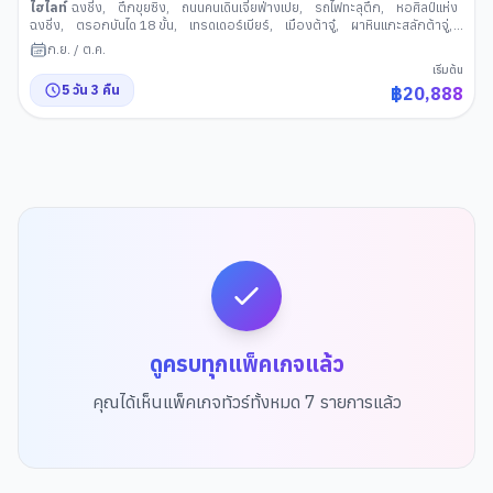
ไฮไลท์
ฉงชิ่ง
,
ตึกขุยซิง
,
ถนนคนเดินเจี่ยฟ่างเปย
,
รถไฟทะลุตึก
,
หอศิลป์แห่ง
ฉงชิ่ง
,
ตรอกบันได 18 ขั้น
,
เทรดเดอร์เบียร์
,
เมืองต้าจู๋
,
ผาหินแกะสลักต้าจู่
,
ถนนคนเดินเอ๋อหลิ่ง
,
หงหยาต้ง
,
เมืองอู่หลง
,
อุทยานแห่งชาติหลุมฟ้าสาม
ก.ย.
/
ต.ค.
สะพานสวรรค์
,
อุทยานเขานางฟ้า
,
เมืองโบราณฉือชี่โข่ว
,
จัตุรัสราฟเฟิลส์
,
เริ่มต้น
ห้าง THE RING
5
วัน
3
คืน
฿
20,888
ดูครบทุกแพ็คเกจแล้ว
คุณได้เห็นแพ็คเกจทัวร์ทั้งหมด
7
รายการแล้ว