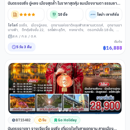
บินตรงฉงชิ่ง อู่หลง เมืองสุดล้ำ ในราคาสุดคุ้ม ชมเมืองงามตา ธรรมชาติ
พาเพลิน 5 วัน 3 คืน โดยสายการบินไชน่า เซาเทิร์น (CZ)
10
มื้อ
ไชน่า เซาเทิร์น
ไฮไลท์
ฉงชิ่ง
,
เมืองอู่หลง
,
อุทยานแห่งชาติหลุมฟ้าสะพานสวรรค์
,
อุทยานเขา
นางฟ้า
,
ตึกคุ๋ยซิงชั้น 22
,
รถไฟทะลุตึก
,
หงหยาต้ง
,
ตรอกบันได 18 ขั้น
,
ถนนคนเดินเจี่ยฟางเป่ย
,
อาคารศิลปะฉงชิ่ง
,
ตรอกโบราณเซี่ยฮ่าวหลี่
,
ส.ค.
/
ก.ย.
/
ต.ค.
MEIXIN-CREATIVE-PARK
,
รถเมล์ทะลุตึก
,
จัตุรัสราฟเฟิลส์
,
ห้าง THE
เริ่มต้น
RING
5
วัน
3
คืน
฿
16,888
BT15482
จีน
Go Holiday
บินตรงฉางซา จางเจียเจี้ย ฉงชิ่ง เที่ยวจุใจทั้งสายอุทยาน สายเมือง