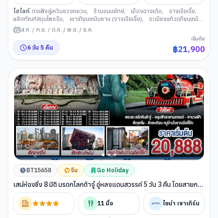
ไฮไลท์
ตงเฟิงลู่เหวินชวงหยวน
,
ร้านขนมยักษ์
,
เมืองฉางเต๋อ
,
จางเจียเจี้ย
,
ผลิตภัณฑ์สมุนไพรจีน
,
เขาเทียนเหมินซาน (จางเจียเจี้ย)
,
ระเบียงแก้ว(เทียนเหมิน
ซาน)
,
บันไดเลื่อน 999 ขั้น
,
ถ้ำประตูสวรรค์
,
ศูนย์ผลิตภัณฑ์อัญมณีหยก
,
ส.ค.
/
ก.ย.
/
ต.ค.
/
พ.ย.
/
ธ.ค.
เมืองฝูหรง
,
เมืองโบราณฝูหรงเจิ้น
,
ชมบรรยากาศยามค่าคืนเมือง โบราณไท่ผิง
,
เริ่มต้น
ถ้้าจิ่วเทียน
,
ล่องเรือแม่น้าเหมาหยาน
,
ศูนย์ผลิตภัณฑ์ยางพารา
,
สถานีรถไฟ
6
วัน
5
คืน
฿
21,900
ความเร็วสูงเมืองจางเจียเจี้ย
,
ถนนคนเดินเจี่ยฟางเป่ย
,
รถไฟฟ้าทะลุตึก
,
ตรอก
บันได 18 ขั้น
,
เทรดเดอร์เบียร์
,
อิสระช้อปปิ้ง OUTLETS
BT15658
จีน
Go Holiday
เสน่ห์ฉงชิ่ง 8 มิติ มรดกโลกต้าจู๋ อู่หลงแดนสวรรค์ 5 วัน 3 คืน โดยสายการ
บิน ไชน่า เซาเทิร์น (CZ) *ไม่เข้าร้านช้อปปิ้ง*
11
มื้อ
ไชน่า เซาเทิร์น