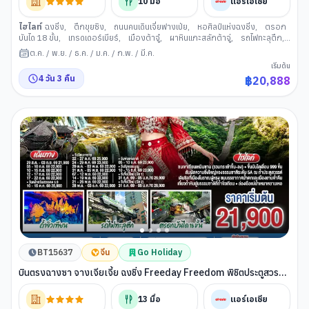
10
มื้อ
แอร์เอเชีย
ไฮไลท์
ฉงชิ่ง
,
ตึกขุยซิง
,
ถนนคนเดินเจี่ยฟางเป่ย
,
หอศิลป์แห่งฉงชิ่ง
,
ตรอก
บันได 18 ขั้น
,
เทรดเดอร์เบียร์
,
เมืองต้าจู๋
,
ผาหินแกะสลักต้าจู่
,
รถไฟทะลุตึก
,
หงหยาต้ง
,
เมืองอู่หลง
,
หลุมฟ้าสามสะพานสวรรค์
,
อุทยานเขานางฟ้า
,
เมือง
ต.ค.
/
พ.ย.
/
ธ.ค.
/
ม.ค.
/
ก.พ.
/
มี.ค.
โบราณสือชี่โข่ว
,
จัตุรัสราฟเฟิลส์
เริ่มต้น
4
วัน
3
คืน
฿
20,888
BT15637
จีน
Go Holiday
บินตรงฉางซา จางเจียเจี้ย ฉงชิ่ง Freeday Freedom พิชิตประตูสวรรค์
เดินชิลเมืองโบราณ 6 วัน 5 คืน โดย ไทย แอร์เอเชีย (FD)
13
มื้อ
แอร์เอเชีย