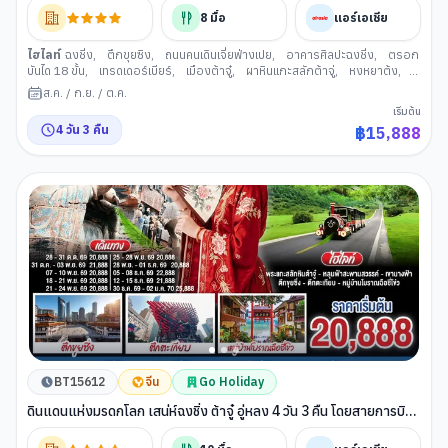
8
มื้อ
แอร์เอเชีย
ไฮไลท์
ฉงชิ่ง
,
ตึกขุยซิง
,
ถนนคนเดินเจี่ยฟ่างเปย
,
อาคารศิลปะฉงชิ่ง
,
ตรอก
บันได 18 ขั้น
,
เทรดเดอร์เบียร์
,
เมืองต้าจู๋
,
ผาหินแกะสลักต้าจู่
,
หงหยาต้ง
,
อิสระกิจกรรมตามอัธยาศัย
,
หมู่บ้านโบราณฉือชี่โข่ว
,
ตรอกโบราณเซี่ยฮ่าวหลี่
,
ส.ค.
/
ก.ย.
/
ต.ค.
จัตุรัสราฟเฟิลส์
เริ่มต้น
4
วัน
3
คืน
฿
15,888
BT15612
จีน
Go Holiday
ดินแดนแห่งมรดกโลก เสน่ห์ฉงชิ่ง ต้าจู๋ อู่หลง 4 วัน 3 คืน โดยสายการบิน
แอร์เอเชีย (FD) *ไม่เข้าร้านช้อปปิ้ง*