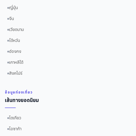
ญี่ปุ่น
จีน
เวียดนาม
ไต้หวัน
ฮ่องกง
เกาหลีใต้
สิงคโปร์
ข้อมูลท่องเที่ยว
เส้นทางยอดนิยม
โตเกียว
โอซาก้า