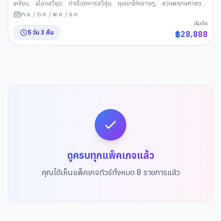
เหลียน
,
เมืองลวี่ชุน
,
ท่าเรือทหารลวี่ชุ่น
,
หุบเขาไท่หยางกู
,
สวนพฤกษศาสตร์
อิงเกอซือ
,
ย่านถนนกวนตง
,
เขาดอกบัว
,
อ่าวหลิงเจี่ยว
,
ท่าเรือประมงต้า
ก.ย.
/
ต.ค.
/
พ.ย.
/
ธ.ค.
เหลียน
,
วัดเหิงซาน
,
จัตุรัสจงซาน
,
ถนนหมายเลข5
เริ่มต้น
5
วัน
3
คืน
฿
28,888
ดูครบทุกแพ็คเกจแล้ว
คุณได้เห็นแพ็คเกจทัวร์ทั้งหมด
8
รายการแล้ว