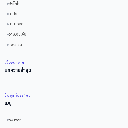
ฮกไกโด
ดานัง
บานาฮิลล์
จางเจียเจี้ย
แซงกรีล่า
เรื่องน่าอ่าน
บทความล่าสุด
ข้อมูลท่องเที่ยว
เมนู
หน้าหลัก