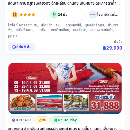
ลัดเลาะคาบสมุทรเหลียวตง ต้าเหลียน ตานตง เสิ่นหยาง ตระการตาถ้ำน้ำ
เปิ่นซี พรมแดนเกาหลีตานตง พระราชวังกู้กงเสิ่นหยาง 8 วัน 5 คืน โดย
สายการบิน ไชน่า อีสเทิร์น
14
มื้อ
ไชนาอีสเทิร์นแอร์ไลน์
ไฮไลท์
จัตุรัสจงซาน
,
เมืองต้าเหลียน
,
จัตุรัสซิงไห่
,
รูปสลักร้อยปี
,
ย่านตง
กั่ง
,
เวนิสจำลอง
,
ท่าเรือประมงต้าเหลียน
,
ถนนปินไห
,
ชมสะพานเป่ยต้า
,
เมืองตานตง
,
ชายแดน จีน
,
ล่องเรือแม่น้ำยาลู
,
ถ้าน้าเปิ่นซี
,
เมืองเสิ่นหยาง
,
ส.ค.
ถนนคนเดินจงเจีย
,
โบสถ์คาทอลิกหนานกวน
,
พระราชวังเสิ ่นหยาง
,
ตรอก
เริ่มต้น
กาแฟ
,
วัดพระหยกอันซาน
,
พิพิธภัณฑ์ธรรมชาติต้าเหลียน
,
ต้าเหลียน ว่านต๋า
8
วัน
5
คืน
฿
29,900
พลาซ่า
BT15499
จีน
Go Holiday
ลูกคุณหนู ต้าเหลียน มหัศจรรย์หาดหญ้าแดง ผานจิ่น ตานตง เสิ่นหยาง 8