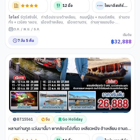
12
มื้อ
ไชนาอีสเทิร์นแอร์ไลน์
ไฮไลท์
จัตุรัสซิงไห่
,
ท่าเรือประมงต้าเหลียน
,
ถนนญี่ปุ่น + ถนนรัสเซีย
,
ย่านตง
กั่ง + เวนิสจ าลอง
,
เมืองต้าเหลียน
,
เมืองตานตง
,
ด่านชายแดนจีน-
เกาหลีเหนือ
,
แม่น้ายาลู และสะพานต้วนเฉียว
,
ล่องเรือแม่น้ำยาลู
,
กำแพงเมือง
ต.ค.
/
พ.ย.
/
ธ.ค.
จีน ด่านประตู พยัคฆ์หู่ซาน
,
จุดเริ่มต้นของกำแพงเมืองจีน
,
เมืองทงฮัว
,
สวน
เริ่มต้น
ต้นสนสาวงาม
,
หมู่บ้านชาวเกาหลี
,
สวนลูกเป็ด
,
ฉางไป่ซาน
,
เมืองเอ้อต้าวไป๋
7
วัน
5
คืน
฿
32,888
เหอ
,
นํ้าตกฉางไป๋
,
บ่อนํ้าพุร้อนจี้หลง
,
สระมรกต
,
นั่งรถไฟความเร็วสูงสู่
เมืองต้าเหลียน
BT15561
จีน
Go Holiday
หลานท่านทูต แว่นมานี้มา พากล้องไปเที่ยว เหลียวหนิง ต้าเหลียน ตานตง
เสิ่นหยาง 7 วัน 5 คืน โดย สายการบิน ไชน่า เซาเทิร์น