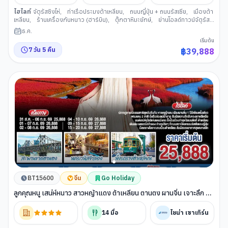
ไฮไลท์
จัตุรัสซิงไห่
,
ท่าเรือประมงต้าเหลียน
,
ถนนญี่ปุ่น + ถนนรัสเซีย
,
เมืองต้า
เหลียน
,
ร้านเครื่องกันหนาว (ฮาร์บิน)
,
ตุ๊กตาหิมะยักษ์
,
ย่านโอลด์ทาวน์จัตุรัส
บาร็อค
,
จัตุรัสมหาวิหารเซนต์โซเฟีย
,
ถนนจงยาง
,
ตรอกเวทมนต์เซียวเข่อ
,
ธ.ค.
นิทรรศการแกะสลักหิมะ ณ เกาะพระอาทิตย์
,
เทศกาลแกะสลักน้ำแข็ง
,
เมือง
เริ่มต้น
ฮาร์บิน
,
สะพานเหล็กแม่น้าซงฮัวเจียง
,
สวนสตาลิน
,
อนุสาวรีย์ฝั่งหง
,
นั่ง
7
วัน
5
คืน
฿
39,888
รถไฟความเร็วสูงสู่เมืองต้าเหลียน
,
อ่าวหลิงเจี่ยว
,
นั่งรถรางเมืองต้าเหลียน
,
ต้าเหลียนไนท์มาร์เก็ต
,
จุดชมวิวเขาเหลียนฮัว
,
รถไฟความเร็วสูงสู่เมืองฮาร์บิน
BT15600
จีน
Go Holiday
ลูกคุณหนู เสน่ห์หนาว สาวหญ้าแดง ต้าเหลียน ตานตง ผานจิ่น เจาะลึก 3
นคร เหลียวหนิง 7 วัน 5 คืน โดย สายการบิน ไชน่า เซาเทิร์น
14
มื้อ
ไชน่า เซาเทิร์น