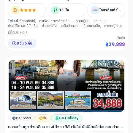
วัน 5 คืน โดย สายการบิน ไชน่า อีสเทิร์น
13
มื้อ
ไชนาอีสเทิร์นแอร์ไลน์
ไฮไลท์
จัตุรัสซิงไห่
,
ท่าเรือประมงต้าเหลียน
,
ถนนญี่ปุ่น
,
ย่านถนน
ประวัติศาสตร์รัสเซีย
,
ย่านตงกั่ง
,
เวนิสจำลอง
,
เมืองผานจิ่น
,
หาดหญ้าทะเล
แดงผานจิ่น
,
เกาะคู่รัก
,
สะพานเฉียวอ้าย
,
สะพานไม้ซุ่ยเยี่ย
,
จุดชมวิวนาข้าว
ก.ย.
/
ต.ค.
ต้าเมิ่ง
,
ผ่านชมทุ่งบ่อนํ้ามัน
,
เมืองเสิ่นหยาง
,
ทุ่งหญ้าเหนือม่านเมฆ หยุนตวน
,
เริ่มต้น
หมู่บ้านฮอบบิท
,
ตลาดกลางคืนซีถ่า
,
ศิลปะนํ้าตาลตระกูลหลี่
,
โบสถ์คาทอลิก
8
วัน
5
คืน
฿
29,888
หนานกวน
,
เมืองตานตง
,
ด่านเหอโข่ว ชายแดน จีน-เกาหลีเหนือ
,
แม่น้ายาลู
และสะพานต้วนเฉียว
,
เมืองต้าเหลียน
,
พิพิธภัณฑ์ธรรมชาติต้าเหลียน
,
ต้า
เหลียน ว่านต๋า พลาซ่า
BT15551
จีน
Go Holiday
หลานท่านทูต ต้าเหลียน ฉางไป๋ซาน สีสันวันใบไม้เปลี่ยนสี ย้อนรอยกำแพง
เมืองจีนหู่ซาน 7 วัน 5 คืน โดย สายการบิน ไชน่า อีสเทิร์น