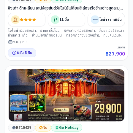
ชิงเต่า ต้าเหลียน เสน่ห์สุขสันต์วันใบไม้เปลี่ยนสี ล่องเรือข้ามอ่าวสุดละมุน
เยียนไถ หลี่ซุ่น สุดตระการ 6 วัน 5 คืน โดยสายการบิน ไชน่า เซาเทิร์น
(CZ)
11
มื้อ
ไชน่า เซาเทิร์น
ไฮไลท์
เมืองชิงเต่า
,
ย่านซาจื่อโข่ว
,
พิพิธภัณฑ์เบียร์ชิงเต่า
,
ลิ้มรสเบียร์ชิงเต่า
ท่านละ 1 แก้ว
,
ย่านเมืองเก่าเยอรมัน
,
ตรอกกว่างซิ่ง(ชิงเต่า)
,
ถนนคนเดินจง
ซาน
,
ตลาดกลางคืนไถตง
,
เว่ยไห่
,
เช็คอิน
,
ถนนคบเพลิงสายที่แปด
,
เมือง
ก.ย.
/
ต.ค.
เยียนไถ
,
ท่าเรือประมงไห่ชาง(เยียนไถ)
,
ประติมากรรมวาฬเกยตื ้นผู้โดดเดี่ยว
,
เริ่มต้น
ท่าเรือประมงเหยียนไถ
,
เรือสำราญสู่ต้าเหลียน
,
เมืองต้าเหลียน
,
สถานีรถไฟหลี่
6
วัน
5
คืน
฿
27,900
ซุ่น
,
พิพิธภัณฑ์ประวัติศาสตร์หลี่ซุน
,
พอร์ท อาร์เธอร์
,
จัตุรัสชิงไห่
,
ถนน
โบราณตงกวน
,
ย่านถนนประวัติศาสตร์รัสเซีย
,
เวนิส แห่งทิศบูรพา
,
นั่งรถราง
เมืองต้าเหลียน
,
ท่าเรือประมงต้าเหลียน
,
ต้าเหลียนไนท์มาร์เก็ต
BT15439
จีน
Go Holiday