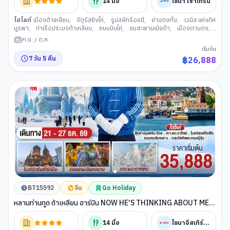
14
มื้อ
ไชน่า เซาเทิร์น
ไฮไลท์
เมืองต้าเหลียน
,
จัตุรัสซิงไห่
,
รูปสลักร้อยปี
,
ย่านตงกั่ง
,
เวนิส แห่งทิศ
บูรพา
,
ท่าเรือประมงต้าเหลียน
,
ถนนบินไห่
,
ชมสะพานเป่ยต้า
,
เมืองตานตง
,
ด่านชายแดนจีน-เกาหลีเหนือ
,
ล่องเรือแม่น้ำยาลู
,
สะพานต้วนเฉียว
,
เปิ่นซี
,
ถ้า
ก.ย.
/
ต.ค.
น้าเปิ่นซี
,
เมืองเสิ่นหยาง
,
ถนนคนเดินจงเจีย
,
ตลาดเก่าเหลาเป่ย
,
พระราชวัง
เริ่มต้น
เสิ ่นหยาง
,
วัดพระหยกอันซาน
,
ห้างสรรพสินค้าว่านต๋า
7
วัน
5
คืน
฿
26,888
BT15592
จีน
Go Holiday
หลานท่านทูต ต้าเหลียน ฮาร์บิน NOW HE'S THINKING ABOUT ME
สนุกสุขสันต์ วันหิมะโปรย 7 วัน 5 คืน โดย สายการบิน ไชน่า อีสเทิร์น
14
มื้อ
ไชนาอีสเทิร์นแอร์ไลน์