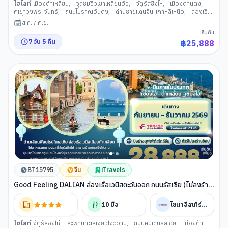
ไฮไลท์
เมืองต้าเหลียน
,
จุดชมวิวเขาเหลียนฮัว
,
จัตุรัสซิงไห่
,
เมืองตานตง
,
ภูเขาวงพระจันทร์
,
ถนนโบราณอันตง
,
ด่านชายแดนจีน-เกาหลีเหนือ
,
ล่องเรือ
แม่น้ำยาลู
,
วัดต้ากูซาน
,
เมืองผานจิ่น
,
หาดหญ้าทะเลแดงผานจิ่น
,
ย่านตงกั่ง
,
ส.ค.
/
ก.ย.
เวนิสจำลอง
,
ท่าเรือประมงต้าเหลียน
,
ถนนญี่ปุ่น + ถนนรัสเซีย
,
ย่านตงกั่ง +
เริ่มต้น
เวนิสจ าลอง
7
วัน
5
คืน
฿
25,888
BT15795
จีน
iTravels
Good Feeling DALIAN ล่องเรือเวนิสตะวันออก ถนนรัสเซีย (ไม่ลงร้าน
ช้อป)
10
มื้อ
ไชนาอีสเทิร์นแอร์ไลน์
ไฮไลท์
จัตุรัสชิงไห่
,
สะพานทะเลเจียวโจววาน
,
ถนนคนเดินรัสเซีย
,
เมืองต้า