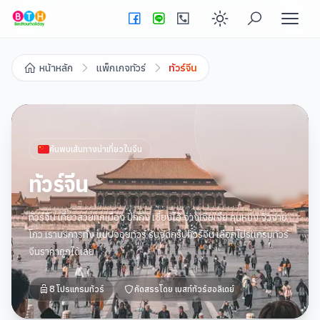
Enable dark
หน้าหลัก
แพ็กเกจทัวร์
ทัวร์จีน
ค้นพบเส้นทางน่าเที่ยวใน
จีน
ทัวร์จีน
ทัวร์จีน เที่ยวสวยทุกเมือง ปักกิ่ง เซี่ยงไฮ้ จางเจียเจี้ย คุนหมิง จิวจ่าย
โกว เราบริการทั้ง แบบจอยทัวร์ รับจัดกรุ๊ปทัวร์จีน เลือกโปรแกรมทัวร์
จีนราคาถูกได้เลย
8
โปรแกรมทัวร์
คัดสรรโดย
เบสท์ทัวร์ฮอลิเดย์