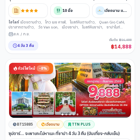
บินเที่ยง-กลับค่ำ
10
มื้อ
เวียดนาม แอร์ไลน์
ไฮไลท์
เมืองตามด๋าว
,
โกว เมย คาเฟ่
,
โบสถ์หินตามด๋าว
,
Quan Gio Café
,
ปราสาทตามด๋าว
,
วัด Van son
,
เมืองซาปา
,
โบสถ์หินซาปา
,
ซาปาไนท์
มาร์เก็ต
,
สถานีรถไฟ Sun Plaza
,
ซันพลาซ่า ซาปา สเตชั่น
,
นั่งกระเช้าขึ้นฟาน
ส.ค.
/
ก.ย.
ซิปัน
,
โมอาน่า ซาปา คาเฟ
,
หมู่บ้านกั๊ตกั๊ต
,
เมืองฮานอย
,
ร้านเยื่อไผ่
,
Lotte
เริ่มต้น
฿
16,488
mall
4
วัน
3
คืน
฿
14,888
ทัวร์ไฟไหม้
-
8
%
BT15885
เวียดนาม
TTN PLUS
ซุปตาร์... จะพาเคะไปหาเมะ ที่ซาปา 4 วัน 3 คืน (บินเที่ยง-กลับเย็น)