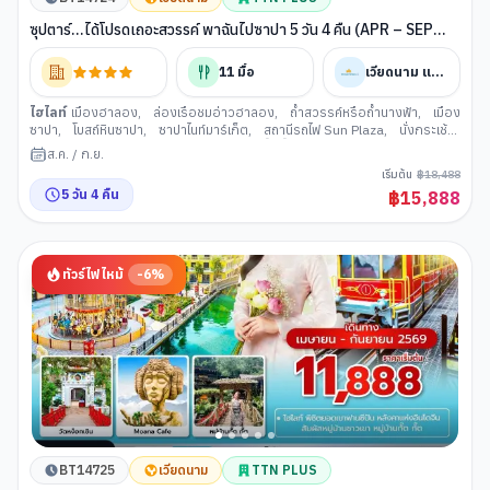
ซุปตาร์...ได้โปรดเถอะสวรรค์ พาฉันไปซาปา 5 วัน 4 คืน (APR – SEP
2026) บินบ่าย-กลับเที่ยง
11
มื้อ
เวียดนาม แอร์ไลน์
ไฮไลท์
เมืองฮาลอง
,
ล่องเรือชมอ่าวฮาลอง
,
ถ้ำสวรรค์หรือถ้ำนางฟ้า
,
เมือง
ซาปา
,
โบสถ์หินซาปา
,
ซาปาไนท์มาร์เก็ต
,
สถานีรถไฟ Sun Plaza
,
นั่งกระเช้า
ขึ้นฟานซิปัน
,
โมอาน่า ซาปา คาเฟ
,
หมู่บ้านกั๊ตกั๊ต
,
เมืองฮานอย
,
ร้านเยื่อไผ่
,
ส.ค.
/
ก.ย.
เมก้าแกรนด์เวิลด์ฮานอย
,
ทะเลสาบคืนดาบ
,
ถนน 36 สาย
,
วัดหง๊อกเซิน
เริ่มต้น
฿
18,488
5
วัน
4
คืน
฿
15,888
ทัวร์ไฟไหม้
-
6
%
BT14725
เวียดนาม
TTN PLUS