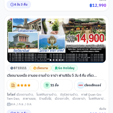
4
วัน
3
คืน
฿
12,990
BT15111
เวียดนาม
Go Holiday
เวียดนามเหนือ ฮานอย ตามด๋าว ซาปา ฟานซิปัน 5 วัน 4 คืน เที่ยว
เวียดนาม..ฟีลยุโรป..ท่ามกลางสายหมอก โดยสายการบิน VietJet Air
(VJ)
11
มื้อ
เวียดเจ็ทแอร์
ไฮไลท์
เมืองตามด๋าว
,
โบสถ์หินตามด๋าว
,
จัตุรัสตามด๋าว
,
คาเฟ่ Quan Gio
Tam Dao
,
สะพานเมฆ
,
ร้านเยื่อไผ่
,
เมืองลาวไก
,
เมืองซาปา
,
โบสถ์หินซาปา
,
ซาปาไนท์มาร์เก็ต
,
นั่งรถรางชมเมืองฮวา
,
นั่งกระเช้าไฟฟ้าขึ้นสู่ฟานซิปัน
,
วัด
ส.ค.
/
ก.ย.
/
ต.ค.
หินฟานซิปัน
,
ยอดเขาฟานซิปัน
,
หมู่บ้านกั๊ตกั๊ต
,
โมอาน่า ซาปา คาเฟ
,
ร้านผ้า
เริ่มต้น
ไหม (ฮานอย)
,
เมืองฮานอย
,
จัตุรัสบาดิงห์
,
ถนน 36 สาย
,
ทะเลสาบคืนดาบ