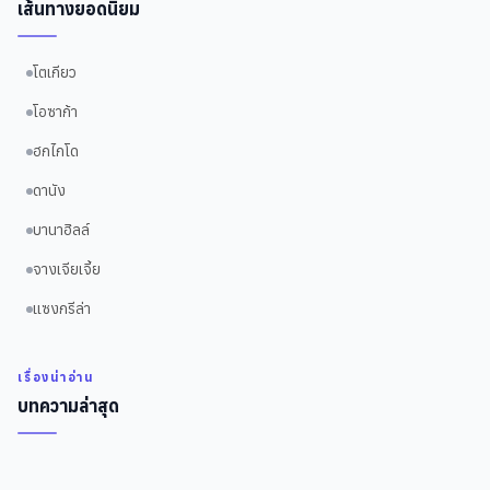
เส้นทางยอดนิยม
โตเกียว
โอซาก้า
ฮกไกโด
ดานัง
บานาฮิลล์
จางเจียเจี้ย
แซงกรีล่า
เรื่องน่าอ่าน
บทความล่าสุด