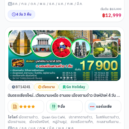
สะพานแสงอาทิตย์
,
ถนน 36 สาย
ส.ค.
/
ก.ย.
/
ต.ค.
/
พ.ย.
/
ธ.ค.
/
ม.ค.
/
ก.พ.
/
มี.ค.
เริ่มต้น
฿
17,999
4
วัน
3
คืน
฿
12,999
BT14241
เวียดนาม
Go Holiday
บินตรงเชียงใหม่..เวียดนามเหนือ ฮานอย เมืองตามด๋าว นิงห์บิงห์ 4 วัน 3
คืน ** เที่ยวเวียดนาม..ฟีลยุโรป..ท่ามกลางสายหมอก** โดยสายการบิน
AIR ASIA (FD)
9
มื้อ
แอร์เอเชีย
ไฮไลท์
เมืองตามด๋าว
,
Quan Gio Café
,
ปราสาทตามด๋าว
,
โบสถ์หินตามด๋าว
,
เมืองฮานอย
,
เมืองนิงห์บิงห์
,
หมู่บ้านธูป
,
ล่องเรือตามก๊ก
,
ทะเลสาบคืนดาบ
,
วัดหง๊อกเซิน
,
ถนน 36 สาย
,
โบสถ์เซนต์โจเซฟ
ต.ค.
/
ธ.ค.
/
ม.ค.
/
ก.พ.
/
มี.ค.
/
เม.ย.
/
พ.ค.