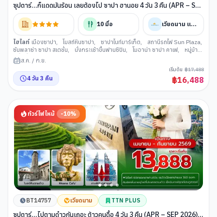
ซุปตาร์...ก็แดดมันร้อน เลยต้องไป ซาปา ฮานอย 4 วัน 3 คืน (APR – SEP
2026) บินเที่ยง-กลับค่ำ
10
มื้อ
เวียดนาม แอร์ไลน์
ไฮไลท์
เมืองซาปา
,
โบสถ์หินซาปา
,
ซาปาไนท์มาร์เก็ต
,
สถานีรถไฟ Sun Plaza
,
ซันพลาซ่า ซาปา สเตชั่น
,
นั่งกระเช้าขึ้นฟานซิปัน
,
โมอาน่า ซาปา คาเฟ
,
หมู่บ้า
นกั๊ตกั๊ต
,
เมืองลาวไก
,
พรมแดนจีน เวียดนาม
,
เมืองฮานอย
,
ร้านเยื่อไผ่
,
เม
ส.ค.
/
ก.ย.
ก้าแกรนด์เวิลด์ฮานอย
,
สุสานโฮจิมินห์
,
คาเฟ่ริมทางรถไฟฮานอย
,
ทะเลสาบคืน
เริ่มต้น
฿
17,488
ดาบ
,
วัดเฉินก๊วก
,
ถนน 36 สาย
4
วัน
3
คืน
฿
16,488
ทัวร์ไฟไหม้
-
10
%
BT14757
เวียดนาม
TTN PLUS
ซุปตาร์...ไปตามด๋าวกันเถอะ ต้าวคนดื้อ 4 วัน 3 คืน (APR – SEP 2026)