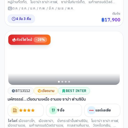
หมู่บ้านกั๊ตกั๊ต
,
โมอาน่า ซาปา คาเฟ
,
ซาปาไนท์มาร์เก็ต
,
เมก้าแกรนด์เวิลด์
ฮานอย
,
ทะเลสาบคืนดาบ
,
สะพานแสงอาทิตย์
,
ถนน 36 สาย
ต.ค.
/
ธ.ค.
/
ม.ค.
/
ก.พ.
/
มี.ค.
/
เม.ย.
/
พ.ค.
เริ่มต้น
4
วัน
3
คืน
฿
17,900
ทัวร์ไฟไหม้
-
28
%
BT13112
เวียดนาม
BEST INTER
มหัศจรรย์...เวียดนามเหนือ ฮานอย ซาปา ฟานซิปัน
9
มื้อ
แอร์เอเชีย
ไฮไลท์
เมืองลาวไก
,
เมืองซาปา
,
นั่งกระเช้าขึ้นฟานซิปัน
,
โมอาน่า ซาปา คาเฟ
,
เมืองฮานอย
,
เมก้าแกรนด์เวิลด์ฮานอย
,
ทะเลสาบคืนดาบ
,
วัดหง๊อกเซิน
,