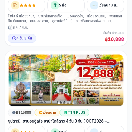
5
มื้อ
เวียดนาม แอร์ไลน์
ไฮไลท์
เมืองซาปา
,
ซาปาไนท์มาร์เก็ต
,
เมืองลาวไก
,
เมืองฮานอย
,
พรมแดน
จีน เวียดนาม
,
ถนน 36 สาย
,
สุสานโฮจิมินห์
,
คาเฟ่ริมทางรถไฟฮานอย
,
ทะเลสาบคืนดาบ
,
สะพานแสงอาทิตย์
,
วัดเฉินก๊วก
ส.ค.
/
ก.ย.
เริ่มต้น
฿
11,888
4
วัน
3
คืน
฿
10,888
BT15888
เวียดนาม
TTN PLUS
ซุปตาร์...ฮานอยฮีลใจ ซาปาใกล้ดาว 4 วัน 3 คืน ( OCT2026 –
MAR2027) บินเที่้ยง-กลับค่ำ