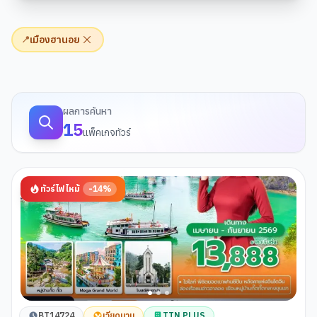
เมืองฮานอย
📍
ผลการค้นหาทัวร์
ผลการค้นหา
15
แพ็คเกจทัวร์
ทัวร์ไฟไหม้
-
14
%
BT14724
เวียดนาม
TTN PLUS