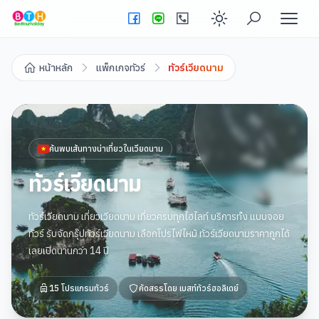
Enable dark
หน้าหลัก
แพ็กเกจทัวร์
ทัวร์เวียดนาม
ค้นพบเส้นทางน่าเที่ยวใน
เวียดนาม
ทัวร์เวียดนาม
ทัวร์เวียดนาม เที่ยวเวียดนาม เที่ยวครบทุกไฮไลท์ บริการทั้ง แบบจอย
ทัวร์ รับจัดกรุ๊ปทัวร์เวียดนาม เลือกโปรไฟไหม้ ทัวร์เวียดนามราคาถูกได้
เลยเปิดนานกว่า 14 ปี
15
โปรแกรมทัวร์
คัดสรรโดย
เบสท์ทัวร์ฮอลิเดย์