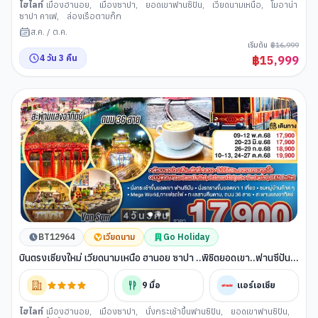
ไฮไลท์
เมืองฮานอย
,
เมืองซาปา
,
ยอดเขาฟานซิปัน
,
เวียดนามเหนือ
,
โมอาน่า
ซาปา คาเฟ
,
ล่องเรือตามก๊ก
ส.ค.
/
ต.ค.
เริ่มต้น
฿
16,999
4
วัน
3
คืน
฿
15,999
BT12964
เวียดนาม
Go Holiday
บินตรงเชียงใหม่ เวียดนามเหนือ ฮานอย ซาปา ..พิชิตยอดเขา..ฟานซีปัน 4
วัน 3 คืน โดยสายการบิน แอร์เอเชีย (FD) ** พักโรงแรม ระดับ 4 ดาว **
9
มื้อ
แอร์เอเชีย
ไฮไลท์
เมืองฮานอย
,
เมืองซาปา
,
นั่งกระเช้าขึ้นฟานซิปัน
,
ยอดเขาฟานซิปัน
,