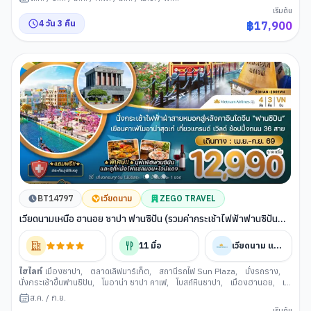
เริ่มต้น
4
วัน
3
คืน
฿
17,900
BT14797
เวียดนาม
ZEGO TRAVEL
เวียดนามเหนือ ฮานอย ซาปา ฟานซิปัน (รวมค่ากระเช้าไฟฟ้าฟานซิปัน
แล้ว)
11
มื้อ
เวียดนาม แอร์ไลน์
ไฮไลท์
เมืองซาปา
,
ตลาดเลิฟมาร์เก็ต
,
สถานีรถไฟ Sun Plaza
,
นั่งรถราง
,
นั่งกระเช้าขึ้นฟานซิปัน
,
โมอาน่า ซาปา คาเฟ
,
โบสถ์หินซาปา
,
เมืองฮานอย
,
เม
ก้าแกรนด์เวิลด์ฮานอย
,
สุสานโฮจิมินห์
,
ทำเนียบประธานาธิบดี
,
บ้านพักลุงโฮ
,
ส.ค.
/
ก.ย.
คาเฟ่ริมทางรถไฟฮานอย
,
ถนน 36 สาย
,
ทะเลสาบคืนดาบ
,
ยอดเขาฟานซิปัน
เริ่มต้น