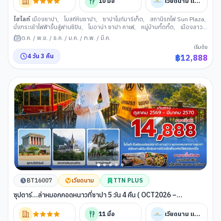
10
มื้อ
เวียดนาม แอร์ไลน์
ไฮไลท์
เมืองซาปา
,
โบสถ์หินซาปา
,
ซาปาไนท์มาร์เก็ต
,
สถานีรถไฟ Sun Plaza
,
นั่งกระเช้าไฟฟ้าขึ้นสู่ฟานซิปัน
,
โมอาน่า ซาปา คาเฟ
,
หมู่บ้านกั๊ตกั๊ต
,
เมืองลาว
ไก
,
พรมแดนจีน เวียดนาม
,
เมืองฮานอย
,
สุสานโฮจิมินห์
,
คาเฟ่ริมทางรถไฟ
ต.ค.
/
พ.ย.
/
ธ.ค.
/
ม.ค.
/
ก.พ.
/
มี.ค.
ฮานอย
,
ทะเลสาบคืนดาบ
,
วัดเฉินก๊วก
,
ถนน 36 สาย
เริ่มต้น
4
วัน
3
คืน
฿
12,888
BT16007
เวียดนาม
TTN PLUS
ซุปตาร์…ล่าหมอกกอดหนาวที่ซาปา 5 วัน 4 คืน ( OCT2026 –
MAR2027) บินบ่าย-กลับเที่ยง
11
มื้อ
เวียดนาม แอร์ไลน์