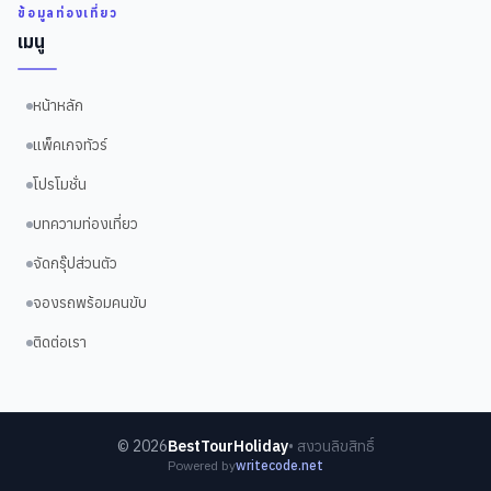
ข้อมูลท่องเที่ยว
เมนู
หน้าหลัก
แพ็คเกจทัวร์
โปรโมชั่น
บทความท่องเที่ยว
จัดกรุ๊ปส่วนตัว
จองรถพร้อมคนขับ
ติดต่อเรา
©
2026
BestTourHoliday
• สงวนลิขสิทธิ์
Powered by
writecode.net