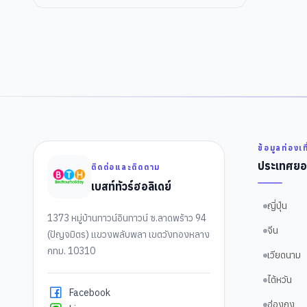
ข้อมูลท่องเท
ประเทศยอ
ติดต่อและติดตาม
เบสท์ทัวร์ฮอลิเดย์
ญี่ปุ่น
1373 หมู่บ้านทาวน์อินทาวน์ ซ.ลาดพร้าว 94
จีน
(ปัญจมิตร) แขวงพลับพลา เขตวังทองหลาง
กทม. 10310
เวียดนาม
ไต้หวัน
Facebook
ฮ่องกง