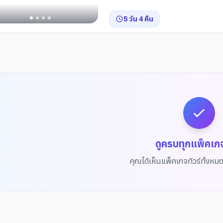
5
วัน
4
คืน
fé
ดูครบทุกแพ็คเก
็ต
คุณได้เห็นแพ็คเกจทัวร์ทั้งหม
บ
ขึ้นสู่ฟานซิปัน