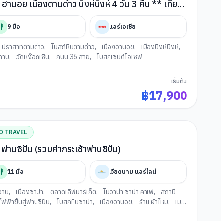
น 3 คืน ** เที่ยว
งสายหมอก** โดยสายการบิน AIR ASIA (FD)
9
มื้อ
แอร์เอเชีย
ปราสาทตามด๋าว
,
โบสถ์หินตามด๋าว
,
เมืองฮานอย
,
เมืองนิงห์บิงห์
,
ดาบ
,
วัดหง๊อกเซิน
,
ถนน 36 สาย
,
โบสถ์เซนต์โจเซฟ
.
เริ่มต้น
฿
17,900
O TRAVEL
 ฟานซิปัน (รวมค่ากระเช้าฟานซิปัน)
11
มื้อ
เวียดนาม แอร์ไลน์
งอาน
,
เมืองซาปา
,
ตลาดเลิฟมาร์เก็ต
,
โมอาน่า ซาปา คาเฟ
,
สถานี
ไฟฟ้าขึ้นสู่ฟานซิปัน
,
โบสถ์หินซาปา
,
เมืองฮานอย
,
ร้าน ผ้าไหม
,
เม