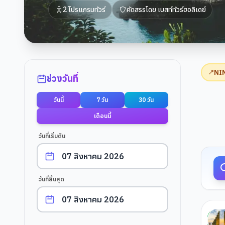
2
โปรแกรมทัวร์
คัดสรรโดย
เบสท์ทัวร์ฮอลิเดย์
ตัวกรองการค้นหา
NI
📍
ช่วงวันที่
วันนี้
7 วัน
30 วัน
ผลการค
เดือนนี้
วันที่เริ่มต้น
วันที่สิ้นสุด