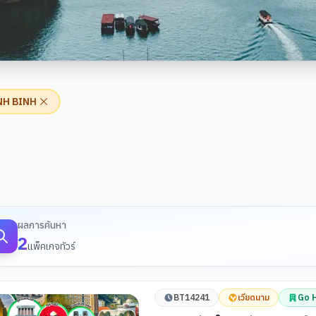
NH BINH
้นหาทัวร์
ผลการค้นหา
2
แพ็คเกจทัวร์
BT14241
เวียดนาม
Go H