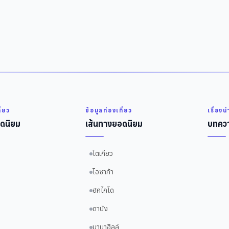
ี่ยว
ข้อมูลท่องเที่ยว
เรื่องน
ดนิยม
เส้นทางยอดนิยม
บทควา
โตเกียว
โอซาก้า
ฮกไกโด
ดานัง
บานาฮิลล์