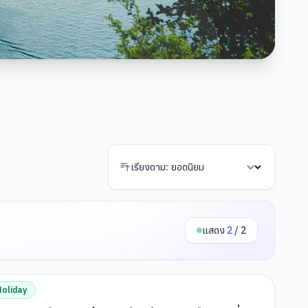
เรียงตาม:
แสดง
2
/
2
oliday