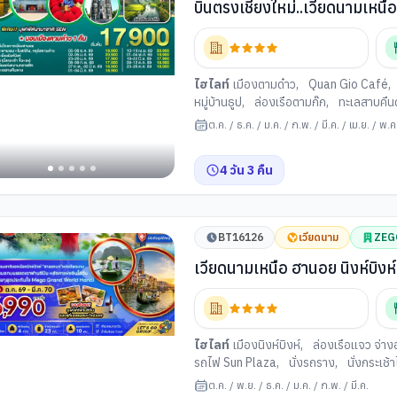
บินตรงเชียงใหม่..เวียดนามเหนือ ฮานอย เมืองตามด๋าว นิงห์บิงห์ 4 วั
เวียดนาม..ฟีลยุโรป..ท่ามกลา
ไฮไลท์
เมืองตามด๋าว
,
Quan Gio Café
,
หมู่บ้านธูป
,
ล่องเรือตามก๊ก
,
ทะเลสาบคืน
ต.ค.
/
ธ.ค.
/
ม.ค.
/
ก.พ.
/
มี.ค.
/
เม.ย.
/
พ.ค
4
วัน
3
คืน
BT16126
เวียดนาม
ZEG
เวียดนามเหนือ ฮานอย นิงห์บิงห์
ไฮไลท์
เมืองนิงห์บิงห์
,
ล่องเรือแจว จ่า
รถไฟ Sun Plaza
,
นั่งรถราง
,
นั่งกระเช้า
ก้าแกรนด์เวิลด์ฮานอย
,
สุสานโฮจิมินห์
ต.ค.
/
พ.ย.
/
ธ.ค.
/
ม.ค.
/
ก.พ.
/
มี.ค.