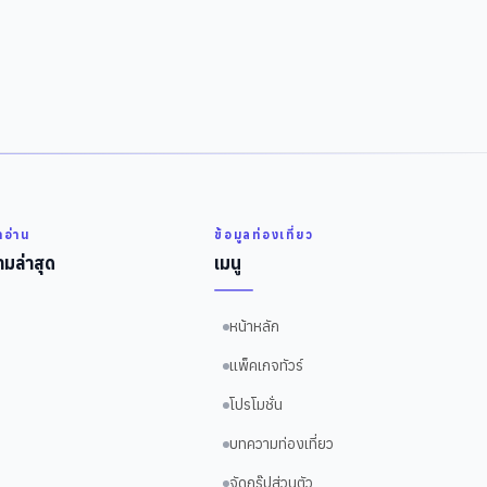
่าอ่าน
ข้อมูลท่องเที่ยว
มล่าสุด
เมนู
หน้าหลัก
แพ็คเกจทัวร์
โปรโมชั่น
บทความท่องเที่ยว
จัดกรุ๊ปส่วนตัว