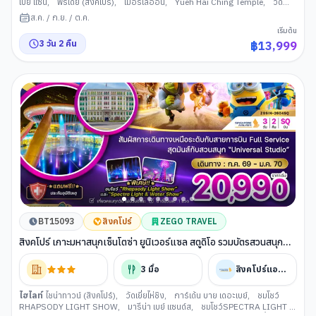
เบย์ แซน
,
ฟรีเดย์ (สิงค์โปร์)
,
เมอร์ไลอ้อน
,
Yueh Hai Ching Temple
,
วัด
พระเขี้ยวแก้ว
ส.ค.
/
ก.ย.
/
ต.ค.
เริ่มต้น
3
วัน
2
คืน
฿
13,999
BT15093
สิงคโปร์
ZEGO TRAVEL
สิงคโปร์ เกาะมหาสนุกเซ็นโตซ่า ยูนิเวอร์แซล สตูดิโอ รวมบัตรสวนสนุก
และรถรับส่ง (เที่ยวเต็ม)
3
มื้อ
สิงคโปร์แอร์ไลน์
ไฮไลท์
ไชน่าทาวน์ (สิงคโปร์)
,
วัดเยี่ยไห่ชิง
,
การ์เด้น บาย เดอะเบย์
,
ชมโชว์
RHAPSODY LIGHT SHOW
,
มารีน่า เบย์ แซนด์ส
,
ชมโชว์SPECTRA LIGHT &