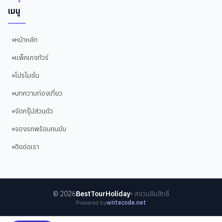
เมนู
หน้าหลัก
แพ็คเกจทัวร์
โปรโมชั่น
บทความท่องเที่ยว
จัดกรุ๊ปส่วนตัว
จองรถพร้อมคนขับ
ติดต่อเรา
©
2026
BestTourHoliday
• สงวนลิขสิทธิ์
Powered by
writecode.net