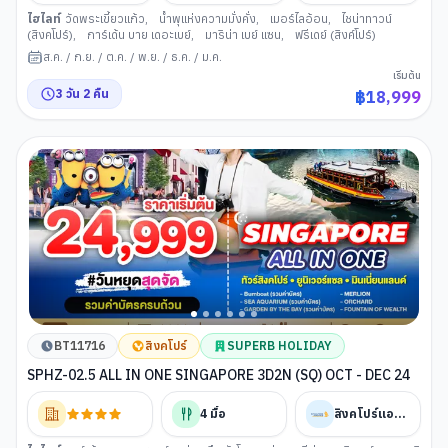
ไฮไลท์
วัดพระเขี้ยวแก้ว
,
น้ำพุแห่งความมั่งคั่ง
,
เมอร์ไลอ้อน
,
ไชน่าทาวน์
(สิงคโปร์)
,
การ์เด้น บาย เดอะเบย์
,
มาริน่า เบย์ แซน
,
ฟรีเดย์ (สิงค์โปร์)
ส.ค.
/
ก.ย.
/
ต.ค.
/
พ.ย.
/
ธ.ค.
/
ม.ค.
เริ่มต้น
3
วัน
2
คืน
฿
18,999
BT11716
สิงคโปร์
SUPERB HOLIDAY
SPHZ-02.5 ALL IN ONE SINGAPORE 3D2N (SQ) OCT - DEC 24
4
มื้อ
สิงคโปร์แอร์ไลน์