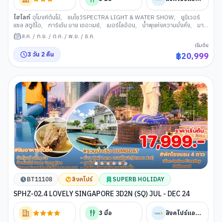
ไฮไลท์
อุโมงค์ต้นไม้
,
ชมโชว์SPECTRA LIGHT & WATER SHOW
,
ยูนิเวอร์
แซล สตูดิโอ
,
การ์เด้น บาย เดอะเบย์
,
เมอร์ไลอ้อน
,
น้ำพุแห่งความมั่งคั่ง
,
มาริ
น่า เบย์ แซน
,
สะพานเกลียวเฮลิกซ์
ส.ค.
/
ก.ย.
/
ต.ค.
/
พ.ย.
/
ธ.ค.
เริ่มต้น
3
วัน
2
คืน
฿
20,999
BT11108
สิงคโปร์
SUPERB HOLIDAY
SPHZ-02.4 LOVELY SINGAPORE 3D2N (SQ) JUL - DEC 24
3
มื้อ
สิงคโปร์แอร์ไลน์