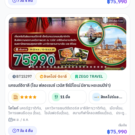
7
วัน
4
คืน
฿
75,990
ท่องเที่ยวหรือช้อปปิ้งตามอัธยาศัย
BT15297
สิงคโปร์-อิตาลี
ZEGO TRAVEL
แกรนด์อิตาลี (โรม ฟลอเรนซ์ เวนิส ซีร์มิโอเน่ มิลาน หอเอนปิซ่า)
11
มื้อ
สิงคโปร์แอร์ไลน์
ไฮไลท์
นครรัฐวาติกัน
,
มหาวิหารเซนต์ปีเตอร์ส บาซิลิกา(วาติกัน)
,
เมืองโรม
,
วิหารแพนธีออน (โรม)
,
โรมันฟอรัม(โรม)
,
สนามกีฬาโคลอสเซียม(โรม)
,
ประตู
ชัยกรุงโรม
,
น้ำพุเทรวี(โรม)
,
ย่านบันไดสเปน(โรม)
,
เมืองปิซ่า
,
จัตุรัสเปียซซา
พ.ย.
/
ธ.ค.
เดล ดูโอโม (ปิซ่า)
,
มหาวิหารดูโอโม (ปิซ่า)
,
หอเอนปิซ่า
,
เมืองฟลอเรนซ์
,
มหา
เริ่มต้น
วิหารซานตามาเรีย เดล ฟิโอเร(ฟลอเรนซ์)
,
จัตุรัสเดลลาซิญญอเรีย (ฟลอเรนซ์)
,
7
วัน
4
คืน
฿
75,990
รูปปั้นวีรบุรุษเพอร์ซิอุส
,
สะพานเวคคิโอ(ฟลอเรนซ์)
,
เวนิสเมสเตร
,
ท่าเรือ