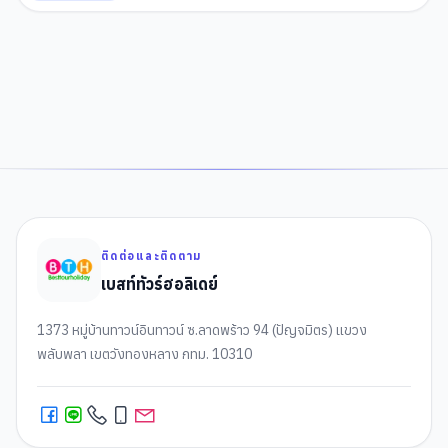
ตรอนเคตโต้(เวนิส)
,
เกาะเวนิส
,
ท่าเรือซานมาร์โค(เวนิส)
,
สะพานถอนหายใจ
(เวนิส)
,
พระราชวังดอดจ์ (เวนิส)
,
จัตุรัสซานมาร์โค (เวนิส)
,
โบสถ์ซานมาร์โค
(เวนิส)
,
เมืองเซอร์มิโอเน
,
ทะเลสาบการ์ดา
,
ปราสาทเก่าเมืองซีร์มิโอเน่
,
เมือง
1
2
มิลาน
,
มหาวิหารแห่งเมืองมิลาน
,
แกลเลอรี วิคเตอร์ เอ็มมานูเอล(มิลาน)
ติดต่อและติดตาม
เบสท์ทัวร์ฮอลิเดย์
1373 หมู่บ้านทาวน์อินทาวน์ ซ.ลาดพร้าว 94 (ปัญจมิตร) แขวง
พลับพลา เขตวังทองหลาง กทม. 10310