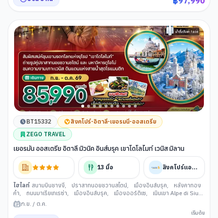
฿
97,990
วิทยาลัยไครสต์เชิร์ช
,
เมืองบาธ
,
มหาวิหารบาธ
,
โรงอาบน้ำโรมันโบราณ (บาธ)
,
เมืองซาลิสบัวรี่
,
อนุสาวรีย์เสาหินสโตนเฮ้นจ์ (ซาลิสบัวรี่)
,
กรุงลอนดอน
,
พระ
ราชวังบัคกิ้งแฮม
,
พระราชวังเวสท์มินส์เตอร์
,
หอนาฬิกาบิ๊กเบน
,
อิสระท่อง
เที่ยวหรือพักผ่อนที่เมืองลอนดอนตามอัธยาศัยแบบเต็มวัน
,
ล่องเรือแม่น้ำเทมส์
,
พิคคาดิลลี่ เซอร์คัส
BT15332
สิงคโปร์-อิตาลี-เยอรมนี-ออสเตรีย
ZEGO TRAVEL
เยอรมัน ออสเตรีย อิตาลี มิวนิค อินส์บรุค เขาโดโลไมท์ เวนิส มิลาน
13
มื้อ
สิงคโปร์แอร์ไลน์
ไฮไลท์
สนามบินชางงี
,
ปราสาทนอยชวานสไตน์
,
เมืองอินส์บรุค
,
หลังคาทอง
คํา
,
ถนนมาเรียเทเรซ่า
,
เมืองอินส์บรุค
,
เมืองออร์ติเซ
,
เนินเขา Alpe di Siusi
,
ขุนเขาโดโลไมท์
,
หมู่บ้านวาล ดิ ฟุเน่
,
โบสถ์ซานตา แมดดาลีน่า
,
เมืองโบลซาโน
,
ก.ย.
/
ต.ค.
ทะเลสาบมิซูรินา
,
เมืองกอร์ตีนาดัมเปซโซ
,
เมืองเวนิส
,
ท่าเรือตรอนเคต
เริ่มต้น
โต้(เวนิส)
,
ล่องเรือผ่านชมบ้านเรือนของชาวเวนิส
,
เกาะเวนิส
,
ท่าเรือซานมาร์