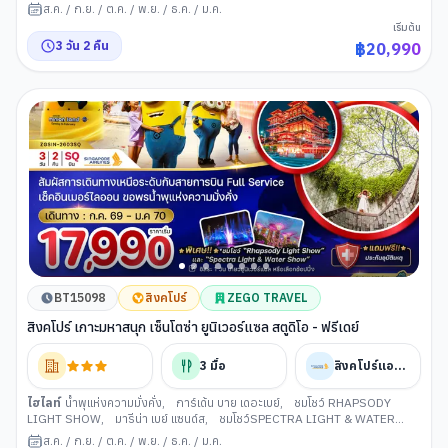
WATER SHOW
,
ยูนิเวอร์แซล สตูดิโอ
,
อุโมงค์ต้นไม้
,
เมอร์ไลอ้อน
,
น้ำพุแห่ง
ส.ค.
/
ก.ย.
/
ต.ค.
/
พ.ย.
/
ธ.ค.
/
ม.ค.
ความมั่งคั่ง
,
อาคารตำรวจเก่า
,
ถนนศิลปะฮาจิเลน
,
น้ำตกจีเวล
เริ่มต้น
3
วัน
2
คืน
฿
20,990
BT15098
สิงคโปร์
ZEGO TRAVEL
สิงคโปร์ เกาะมหาสนุก เซ็นโตซ่า ยูนิเวอร์แซล สตูดิโอ - ฟรีเดย์
3
มื้อ
สิงคโปร์แอร์ไลน์
ไฮไลท์
น้ำพุแห่งความมั่งคั่ง
,
การ์เด้น บาย เดอะเบย์
,
ชมโชว์ RHAPSODY
LIGHT SHOW
,
มารีน่า เบย์ แซนด์ส
,
ชมโชว์SPECTRA LIGHT & WATER
SHOW
,
เที่ยวอิสระ(สิงค์โปร์)
,
อุโมงค์ต้นไม้
,
เมอร์ไลอ้อน
,
อาคารตำรวจเก่า
,
ส.ค.
/
ก.ย.
/
ต.ค.
/
พ.ย.
/
ธ.ค.
/
ม.ค.