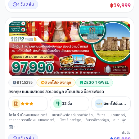
4
วัน
3
คืน
฿
19,999
BT15295
สิงคโปร์-อังกฤษ
ZEGO TRAVEL
อังกฤษ แมนเชสเตอร์ ลิวเวอร์พูล สโตนเฮ้นจ์ อ็อกซ์ฟอร์ด
12
มื้อ
สิงคโปร์แอร์ไลน์
ไฮไลท์
เมืองแมนเชสเตอร์
,
สนามกีฬาโอลด์แทรฟฟอร์ด
,
วิหารแมนเชสเตอร์
,
ศาลาว่าการเมืองแมนเชสเตอร์
,
เมืองลิเวอร์พูล
,
วิหารลิเวอร์พูล
,
สนามฟุต
บอลแอนฟีลด์
,
เดอะ ทรี เกรซ
,
ย่านท่าเรืออัลเบิร์ต
,
เมืองสแตรทฟอร์ดอัพออ
ธ.ค.
นเอวอน
,
บ้านของวิลเลี่ยม เช็คสเปียร์
,
โบสถ์เก่าแก่ Holy Trinity
,
บิสเตอร์
เริ่มต้น
วิลเลจเอาท์เล็ต (ลอนดอน)
,
เมืองออกซ์ฟอร์ด
,
มหาวิทยาลัยออกซ์ฟอร์ด
,
8
วัน
5
คืน