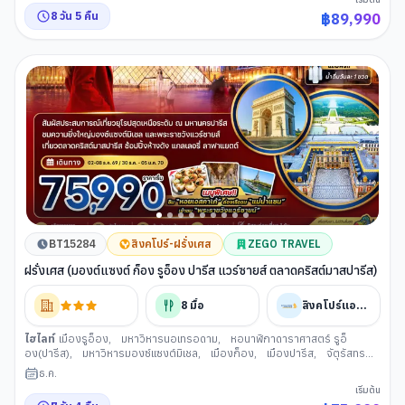
เคตโต้(เวนิส)
,
ล่องเรือผ่านชมบ้านเรือนของชาวเวนิส
,
เกาะเวนิส
,
ท่าเรือซา
8
วัน
5
คืน
฿
89,990
นมาร์โค(เวนิส)
,
จัตุรัสซานมาร์โค (เวนิส)
,
โบสถ์ซานมาร์โค (เวนิส)
,
เมืองเซอร์มิ
โอเน
,
ทะเลสาบการ์ดา
,
เมืองมิลาน
,
มหาวิหารแห่งเมืองมิลาน
,
แกลเลอรี วิค
เตอร์ เอ็มมานูเอล(มิลาน)
,
ตลาดคริสต์มาสมิลาน
BT15284
สิงคโปร์-ฝรั่งเศส
ZEGO TRAVEL
ฝรั่งเศส (มองต์แซงต์ ก็อง รูอ็อง ปารีส แวร์ซายส์ ตลาดคริสต์มาสปารีส)
8
มื้อ
สิงคโปร์แอร์ไลน์
ไฮไลท์
เมืองรูอ็อง
,
มหาวิหารนอเทรอดาม
,
หอนาฬิกาดาราศาสตร์ รูอ็
อง(ปารีส)
,
มหาวิหารมองซ์แซงต์มิเชล
,
เมืองก็อง
,
เมืองปารีส
,
จัตุรัสทร
อกาเดโร (ปารีส)
,
ชมวิวหอไอเฟล
,
ประตูชัย
,
พระราชวังแวร์ซายส์
,
ล่องเรือ
ธ.ค.
แม่น้ำแซน (ปารีส)
,
พิพิธภัณฑ์ลูฟวร์ (ปารีส)
,
ห้างปลอดภาษีเบนลักซ์
,
ห้าง
เริ่มต้น
สรรพสินค้าแกลลอรี่ลาฟาแยตต์ (ปารีส)
,
ตลาดคริสต์มาสปารีส
,
อิสระเลือก