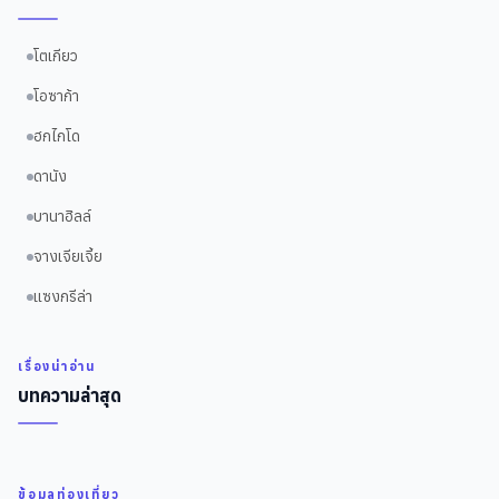
โตเกียว
โอซาก้า
ฮกไกโด
ดานัง
บานาฮิลล์
จางเจียเจี้ย
แซงกรีล่า
เรื่องน่าอ่าน
บทความล่าสุด
ข้อมูลท่องเที่ยว