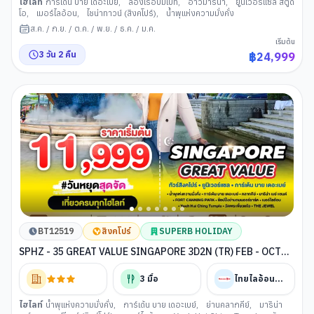
ไฮไลท์
การ์เด้น บาย เดอะเบย์
,
ล่องเรือบัมโบท
,
อ่าวมารีน่า
,
ยูนิเวอร์แซล สตูดิ
โอ
,
เมอร์ไลอ้อน
,
ไชน่าทาวน์ (สิงคโปร์)
,
น้ำพุแห่งความมั่งคั่ง
ส.ค.
/
ก.ย.
/
ต.ค.
/
พ.ย.
/
ธ.ค.
/
ม.ค.
เริ่มต้น
3
วัน
2
คืน
฿
24,999
BT12519
สิงคโปร์
SUPERB HOLIDAY
SPHZ - 35 GREAT VALUE SINGAPORE 3D2N (TR) FEB - OCT
2025
3
มื้อ
ไทยไลอ้อนแอร์
ไฮไลท์
น้ำพุแห่งความมั่งคั่ง
,
การ์เด้น บาย เดอะเบย์
,
ย่านคลากคีย์
,
มาริน่า