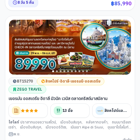
8
วัน
5
คืน
฿
85,990
โค(เวนิส)
,
จัตุรัสซานมาร์โค (เวนิส)
,
โบสถ์ซานมาร์โค (เวนิส)
,
เมืองเซอร์มิโอเน
,
ทะเลสาบการ์ดา
,
เมืองมิลาน
,
มหาวิหารมิลาน
,
แกลเลอรี วิคเตอร์ เอ็มมานู
เอล(มิลาน)
BT15270
สิงคโปร์-อิตาลี-เยอรมนี-ออสเตรีย
ZEGO TRAVEL
เยอรมัน ออสเตรีย อิตาลี มิวนิค เวนิส ตลาดคริสต์มาสมิลาน
13
มื้อ
สิงคโปร์แอร์ไลน์
ไฮไลท์
ปราสาทนอยชวานสไตน์
,
เมืองอินส์บรุค
,
หลังคาทองคํา
,
ถนนมาเรียเท
เรซ่า
,
เมืองอินส์บรุค
,
เมืองออร์ติเซ
,
เนินเขา Alpe di Siusi
,
ขุนเขาโดโลไมท์
,
หมู่บ้านวาล ดิ ฟุเน่
,
โบสถ์ซานตา แมดดาลีน่า
,
เมืองโบลซาโน
,
จัตุรัส Piazza
พ.ย.
Walther
,
ทะเลสาบมิซูรินา
,
เมืองกอร์ตีนาดัมเปซโซ
,
เมืองเวนิส
,
ท่าเรือตรอน
เริ่มต้น