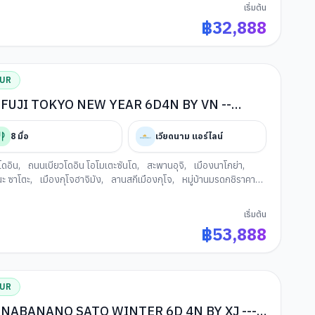
เริ่มต้น
฿
32,888
OUR
UJI TOKYO NEW YEAR 6D4N BY VN --
.อรุณแรกแห่งปี มนต์เสน่ห์โกลเด้นรูท
8
มื้อ
เวียดนาม แอร์ไลน์
โดอิน
,
ถนนเบียวโดอิน โอโมเตะซันโด
,
สะพานอุจิ
,
เมืองนาโกย่า
,
นะ ซาโตะ
,
เมืองกุโจฮาจิมัง
,
ลานสกีเมืองกุโจ
,
หมู่บ้านมรดกชิราคาวา
ูจิ
,
สะพานนาคะบาชิ
,
เมืองเก่าทาคายาม่า
,
เมืองมัตสึโมโตะ
,
ู่บ้านโอชิโนะฮักไก
,
เมนูขาปูยักษ์
,
การเรียนพิธีชงชาญี่ปุ่น
,
กรุง
เริ่มต้น
ชินจูกุ
,
เมืองนาริตะ
,
อิออน มอลล์
฿
53,888
OUR
-