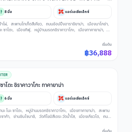
ชิราคาวาโกะ แล้วโกต่อโอซาก้า
8
มื้อ
แอร์เอเชียเอ็กซ์
่าไผ่
,
สะพานโทเก็ตสึเคียว
,
ถนนช้อปปิ้งอาราชิยาม่า
,
เมืองนาโกย่า
,
นะ ซาโตะ
,
เมืองกิฟุ
,
หมู่บ้านมรดกชิราคาวาโกะ
,
เมืองทาคายาม่า
,
ำเภอเก่าเมืองทาคายาม่า
,
นั่งกระเช้าลอยฟ้าชิโฮทะกะ
,
ลานสกีเมืองกุโจ
,
า
,
LALAPORT & MITSUI OUTLET PARK OSAKA KADOMA
,
เริ่มต้น
฿
36,888
NTER
ซาโตะ ชิราคาวาโกะ ทาคายาม่า
6
มื้อ
แอร์เอเชียเอ็กซ์
นะ โนะ ซาโตะ
,
หมู่บ้านมรดกชิราคาวาโกะ
,
เมืองทาคายาม่า
,
สะพาน
ซาก้า
,
ย่านชินไซบาชิ
,
วัดคิโยมิสึเดระ วัดน้ำใส
,
เมืองเกียวโต
,
ถนน
การเรียนพิธีชงชาญี่ปุ่น
เริ่มต้น