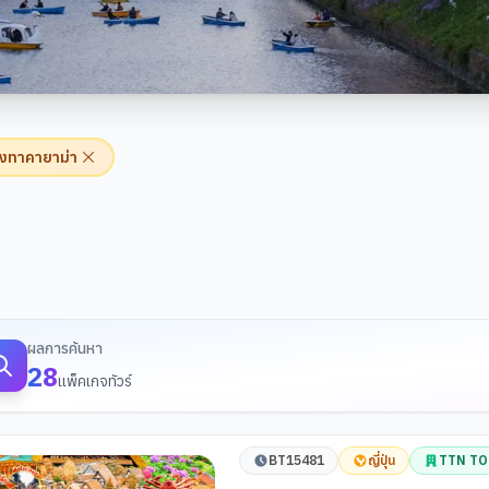
องทาคายาม่า
้นหาทัวร์
ผลการค้นหา
28
แพ็คเกจทัวร์
BT15481
ญี่ปุ่น
TTN T