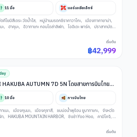
11
มื้อ
แอร์เอเชียเอ็กซ์
วัดคิโยมิสึเดระ วัดน้ำใส
,
หมู่บ้านมรดกชิราคาวาโกะ
,
เมืองทาคายาม่า
,
โนะ
,
ฮาคุบะ
,
อิวาทาเกะ กอนโดล่าลิฟท
,
โออิเดะ พาร์ค
,
ปราสาทมัตสึ
ชิ
,
การเรียนพิธีชงชาญี่ปุ่น
,
อุโมงค์ใบเมเปิ้ล
,
กรุงโตเกียว
,
ช้อปปิ้ง
เริ่มต้น
฿
42,999
day
HAKUBA AUTUMN 7D 5N โดยสายการบินไทย
10
มื้อ
การบินไทย
คาเนะ
,
เมืองกุนมะ
,
เมืองคุซาสึ
,
ชมบ่อน้ำพุร้อน ยูบาทาเกะ
,
จังหวัด
ฟท
,
HAKUBA MOUNTAIN HARBOR
,
ชิงช้าYoo Hoo
,
คามิโคจิ
,
ืองทาคายาม่า
,
ปราสาทโอซาก้า
,
อิออน มอลล์ ริงกุ เซ็นนัน
,
เมืองเก่า
ืองนาโกย่า
,
ช้อปปิ้งย่านซาคาเอะ
,
วัดเบียวโดอิน
,
เมืองอุจิ
,
ถนนชา
เริ่มต้น
ิธีชงชาญี่ปุ่น
,
อิสระท่องเที่ยวตามสถานที่ต่างๆ ในเมืองโอซาก้า
,
ช้อป