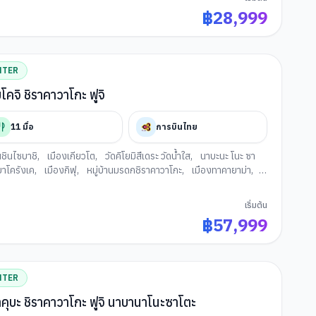
฿
28,999
NTER
จิ ชิราคาวาโกะ ฟูจิ
11
มื้อ
การบินไทย
นชินไซบาชิ
,
เมืองเกียวโต
,
วัดคิโยมิสึเดระ วัดน้ำใส
,
นาบะนะ โนะ ซา
ขาโครังเค
,
เมืองกิฟุ
,
หมู่บ้านมรดกชิราคาวาโกะ
,
เมืองทาคายาม่า
,
สะพานนาคะบาชิ
,
คามิโคจิ
,
ปราสาทมัตสึโมโตะ
,
จังหวัดนากาโนะ
,
ฮา
A MOUNTAIN HARBOR
,
โออิเดะ พาร์ค
,
จุดชมซากุระ สวนไมซุรุ
,
เริ่มต้น
,
อุโมงค์ใบเมเปิ้ล
,
สวนสาธารณะโออิชิ
,
กรุงโตเกียว
,
ช้อปปิ้งชินจู
฿
57,999
NTER
ุบะ ชิราคาวาโกะ ฟูจิ นาบานาโนะซาโตะ