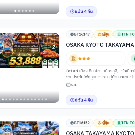
6
วัน
4
คืน
BT16147
ญี่ปุ่น
TTN T
OSAKA KYOTO TAKAYAMA F
DEC'26 - JAN'27 --- ซุปตาร์..
า
ไฮไลท์
เมืองเกียวโต
,
เมืองอุจิ
,
วัดเบียว
งานประดับไฟฤดูหนาว ณ หมู่บ้านนาบานะ โ
โกะ
,
ออนเซน
,
เมืองทาคายาม่า
,
ซันมาจิซ
ธ.ค.
ปราสาทมัตสึโมโตะ
,
จังหวัดยามานาชิ
,
หม
าญี่ปุ่น
โตเกียว
,
แมวยักษ์ 3 มิติ พร้อมช้อปปิ้ง ย่าน
6
วัน
4
คืน
ิ
าโกะ
BT16152
ญี่ปุ่น
TTN T
OSAKA TAKAYAMA KYOTO NABANANO SATO WINTER 6D 4N BY XJ --