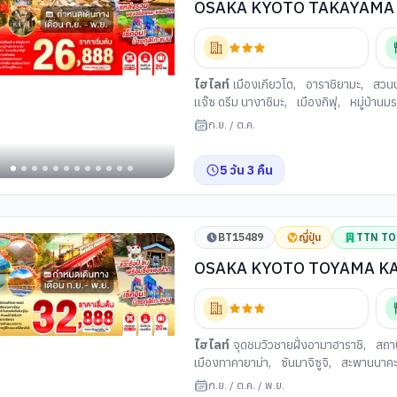
OSAKA KYOTO TAKAYAMA 5D 3
วะ ละมุน คันไซอบอุ่นมากแม่
ไฮไลท์
เมืองเกียวโต
,
อาราชิยามะ
,
สวนป
แจ๊ซ ดรีม นางาชิมะ
,
เมืองกิฟุ
,
หมู่บ้านม
ว่าการอำเภอเก่าเมืองทาคายาม่า
,
ศาลเจ้า
ก.ย.
/
ต.ค.
ซาก้า
5
วัน
3
คืน
BT15489
ญี่ปุ่น
TTN T
OSAKA KYOTO TOYAMA KAMIK
ตาร์..รถไฟสายโรแมนติก พิชิตคาม
ไฮไลท์
จุดชมวิวชายฝั่งอามาฮาราชิ
,
สถาน
เมืองทาคายาม่า
,
ซันมาจิซูจิ
,
สะพานนาคะ
วโต
ก.ย.
/
ต.ค.
/
พ.ย.