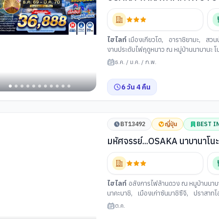
DEC'26 - FEB'27 -- ซุปตาร์...
ราคาวาโกะ
เก่าเมืองทาคายาม่า
ไฮไลท์
เมืองเกียวโต
,
อาราชิยามะ
,
สวนป
งานประดับไฟฤดูหนาว ณ หมู่บ้านนาบานะ โ
ซันมาจิซูจิ
,
สะพานนาคะบาชิ
,
ที่ว่าการอ
ธ.ค.
/
ม.ค.
/
ก.พ.
ย่านซาคาเอะ
,
ศาลเจ้าเฮอัน
,
เมืองโอซาก้
ย่านชินไซบาชิ
6
วัน
4
คืน
BT13492
ญี่ปุ่น
BEST I
มหัศจรรย์...OSAKA นาบานาโนะ
ไฮไลท์
อลังการไฟล้านดวง ณ หมูบ้านนาบา
นาคะบาชิ
,
เมืองเก่าซันมาชิซึจิ
,
ปราสาทโอ
สายกาน้ำชา
,
นั่งกระเช้าลอยฟ้าโกไซโชะ
,
ต.ค.