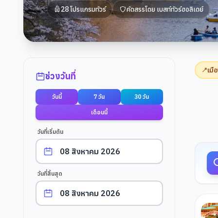
28
โปรแกรมทัวร์
คัดสรรโดย
เบสท์ทัวร์ฮอลิเดย์
ตัวกรองการค้นหา
เมื
📍
ช่วงวันที่
วันนี้
7 วัน
30 วัน
ผลการค
เดือนนี้
วันที่เริ่มต้น
วันที่สิ้นสุด