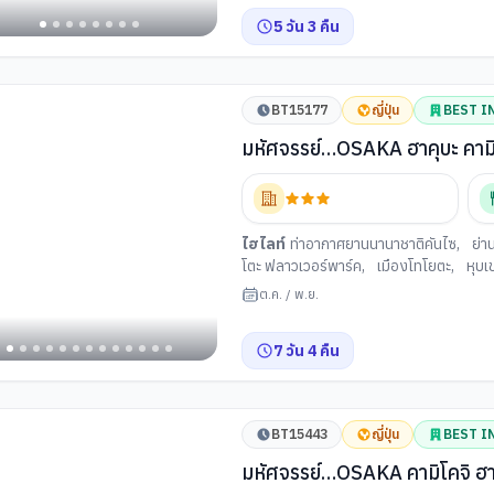
5
วัน
3
คืน
BT15177
ญี่ปุ่น
BEST I
มหัศจรรย์…OSAKA ฮาคุบะ คามิโค
ไฮไลท์
ท่าอากาศยานนานาชาติคันไซ
,
ย่า
โตะ ฟลาวเวอร์พาร์ค
,
เมืองโทโยตะ
,
หุบเ
ตลาดเช้ามิยากาวะ
,
เมืองเก่าซันมาชิซึจิ
,
ต.ค.
/
พ.ย.
คุบะ
,
อิวาทาเกะ กอนโดล่าลิฟท
,
HAKUB
จังหวัดยามานาชิ
,
การเรียนพิธีชงชาญี่ปุ่น
7
วัน
4
คืน
กุ
,
ฮาเนดะ
BT15443
ญี่ปุ่น
BEST I
มหัศจรรย์…OSAKA คามิโคจิ ฮาค