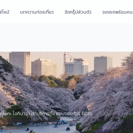
ฟไหม้
บทความท่องเที่ยว
จัดกรุ๊ปส่วนตัว
จองรถพร้อมคน
ุกุโอกะ โอกินาว่า เราบริการทั้ง แบบจอยทัวร์ รับจัด