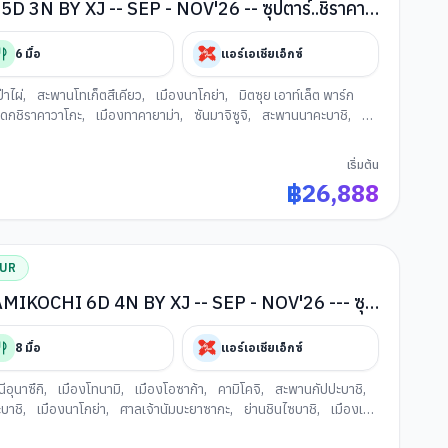
N BY XJ -- SEP - NOV'26 -- ซุปตาร์..ชิราคา
6
มื้อ
แอร์เอเชียเอ็กซ์
่าไผ่
,
สะพานโทเก็ตสึเคียว
,
เมืองนาโกย่า
,
มิตซุย เอาท์เล็ต พาร์ก
รดกชิราคาวาโกะ
,
เมืองทาคายาม่า
,
ซันมาจิซูจิ
,
สะพานนาคะบาชิ
,
ที่
เฮอัน
,
การเรียนพิธีชงชาญี่ปุ่น
,
ตลาดนิชิกิ
,
ย่านชินไซบาชิ
,
เมืองโอ
เริ่มต้น
฿
26,888
OUR
OCHI 6D 4N BY XJ -- SEP - NOV'26 --- ซุป
ิโคจิ วิวหลักล้าน
8
มื้อ
แอร์เอเชียเอ็กซ์
ีอุนาซึกิ
,
เมืองโทนามิ
,
เมืองโอซาก้า
,
คามิโคจิ
,
สะพานกัปปะบาชิ
,
บาชิ
,
เมืองนาโกย่า
,
ศาลเจ้านัมบะยาซากะ
,
ย่านชินไซบาชิ
,
เมืองเกีย