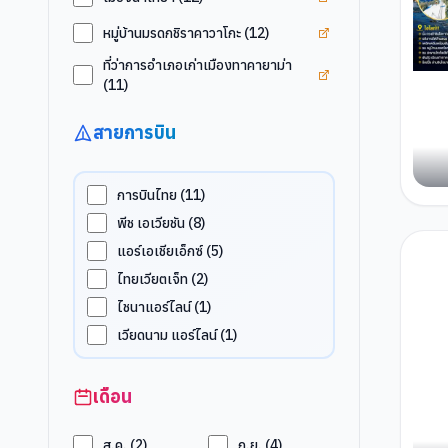
ดูแท็ก
หมู่บ้านมรดกชิ
หมู่บ้านมรดกชิราคาวาโกะ
(
12
)
ที่ว่าการอำเภอเก่าเมืองทาคายาม่า
ดูแท็ก
ที่ว่าการอำเภอ
(
11
)
สายการบิน
การบินไทย
(
11
)
พีช เอเวียชัน
(
8
)
แอร์เอเชียเอ็กซ์
(
5
)
ไทยเวียตเจ็ท
(
2
)
ไชนาแอร์ไลน์
(
1
)
เวียดนาม แอร์ไลน์
(
1
)
เดือน
ส.ค.
(
2
)
ก.ย.
(
4
)