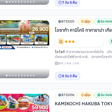
7
วัน
5
คืน
ปิ้งโดตงโบริ
,
ย่านชินไซบาชิ
BT15325
ญี่ปุ่น
Go Holi
โอซาก้า คามิโคจิ ทาคายาม่า เกี
เจ็ทแอร์ [VZ]
ไฮไลท์
ท่าอากาศยานนานาชาติคันไซ
,
เมื
นั่งกระเช้าไฟฟ้าคาชิ คาชิ
,
ปราสาทโอซาก้
เรียนพิธีชงชาญี่ปุ่น
,
วัดไดโคเซ็นจิ
,
ตลาด
ส.ค.
/
ก.ย.
/
ต.ค.
5
วัน
3
คืน
BT15396
ญี่ปุ่น
Go Holi