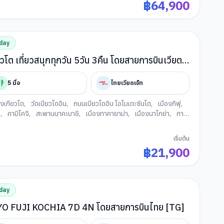
฿
64,900
day
ยวโต เที่ยวสนุกทุกวัน 5วัน 3คืน โดยสายการบินเวียต
5
มื้อ
ไทยเวียตเจ็ท
องเกียวโต
,
วัดเบียวโดอิน
,
ถนนเบียวโดอิน โอโมเตะซันโด
,
เมืองกิฟุ
,
า
,
คามิโคจิ
,
สะพานนาคะบาชิ
,
เมืองทาคายาม่า
,
เมืองนาโกย่า
,
การ
ปลานิโจ
,
เมืองโอซาก้า
,
ช้อปปิ้งย่านซาคาเอะ
เริ่มต้น
฿
21,900
day
KAMIKOCHI HAKUBA TOKYO FUJI KOCHIA 7D 4N โดยสายการบินไทย [TG]