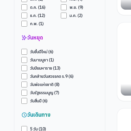
ต.ค.
(
16
)
พ.ย.
(
9
)
ธ.ค.
(
12
)
ม.ค.
(
2
)
ก.พ.
(
1
)
วันหยุด
วันขึ้นปีใหม่
(
6
)
วันมาฆบูชา
(
1
)
วันปิยมหาราช
(
13
)
วันคล้ายวันสวรรคต ร.9
(
6
)
วันพ่อแห่งชาติ
(
8
)
วันรัฐธรรมนูญ
(
7
)
วันสิ้นปี
(
6
)
วันเดินทาง
5
วัน (
10
)