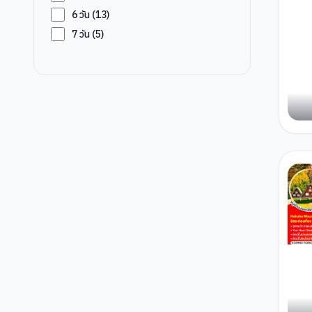
6
วัน (
13
)
7
วัน (
5
)