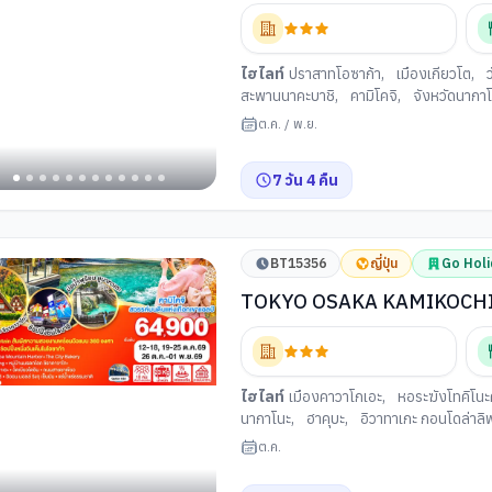
ไฮไลท์
ปราสาทโอซาก้า
,
เมืองเกียวโต
,
สะพานนาคะบาชิ
,
คามิโคจิ
,
จังหวัดนากา
โมโตะ
,
ฟาร์มแอปเปิ้ล
,
สวนสาธารณะโออิ
ต.ค.
/
พ.ย.
ชินจูกุ
7
วัน
4
คืน
BT15356
ญี่ปุ่น
Go Holi
TOKYO OSAKA KAMIKOCHI 
[TG]
ไฮไลท์
เมืองคาวาโกเอะ
,
หอระฆังโทคิโนะ
นากาโนะ
,
ฮาคุบะ
,
อิวาทาเกะ กอนโดล่าลิ
สะพานกัปปะบาชิ
,
แช่น้ำแร่ ธรรมชาติ
,
เม
ต.ค.
ซันมาชิซึจิ
,
หมู่บ้านมรดกชิราคาวาโกะ
,
เม
เขียว เบียวโดอิน โอโมเตะซันโด
,
การเรียนพ