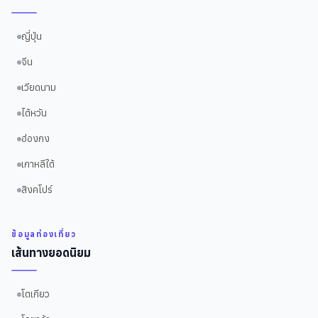
ญี่ปุ่น
จีน
เวียดนาม
ไต้หวัน
ฮ่องกง
เกาหลีใต้
สิงคโปร์
ข้อมูลท่องเที่ยว
เส้นทางยอดนิยม
โตเกียว