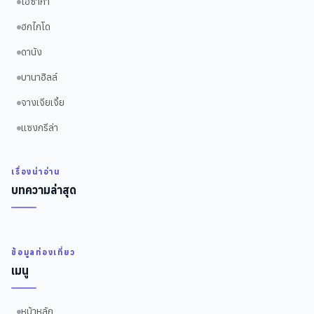
โอซาก้า
ฮกไกโด
ดานัง
บานาฮิลล์
จางเจียเจี้ย
แซงกรีล่า
เรื่องน่าอ่าน
บทความล่าสุด
ข้อมูลท่องเที่ยว
เมนู
หน้าหลัก