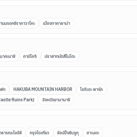
บ้านมรดกชิราคาวาโกะ
เมืองทาคายาม่า
นาคะบาชิ
คามิโคจิ
ปราสาทมัตสึโมโตะ
ิฟท
HAKUBA MOUNTAIN HARBOR
โออิเดะ พาร์ค
Castle Ruins Park)
จังหวัดยามานาชิ
ธารณะโออิชิ
กรุงโตเกียว
ช้อปปิ้งชินจูกุ
ฮาเนดะ