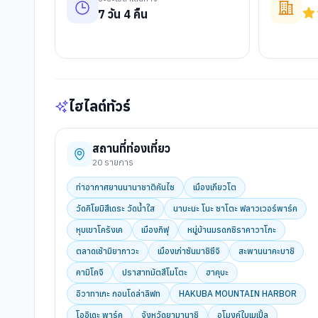
7
วัน
4
คืน
ไฮไลต์ทัวร์
สถานที่ท่องเที่ยว
20
รายการ
ท่าอากาศยานนานาชาติคันไซ
เมืองเกียวโต
วัดคิโยมิสึเดระ วัดน้ำใส
นาบะนะ โนะ ซาโตะ ฟลาวเวอร์พาร์ค
หุบเขาโครังเค
เมืองกิฟุ
หมู่บ้านมรดกชิราคาวาโกะ
ตลาดเช้ามิยากาวะ
เมืองเก่าซันมาชิซึจิ
สะพานนาคะบาชิ
คามิโคจิ
ปราสาทมัตสึโมโตะ
ฮาคุบะ
อิวาทาเกะ กอนโดล่าลิฟท
HAKUBA MOUNTAIN HARBOR
โออิเดะ พาร์ค
จังหวัดยามานาชิ
อุโมงค์ใบเมเปิ้ล