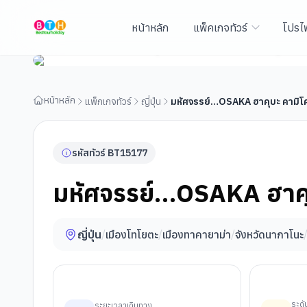
หน้าหลัก
แพ็คเกจทัวร์
โปรไ
มหัศจรรย์…OSAKA ฮาคุบะ คามิโคจิ ชิราคาวาโกะ ฟูจิ
หน้าหลัก
แพ็กเกจทัวร์
ญี่ปุ่น
มหัศจรรย์…OSAKA ฮาคุบะ คามิโคจิ
รหัสทัวร์
BT
15177
มหัศจรรย์…OSAKA ฮาคุบะ
ญี่ปุ่น
/
เมืองโทโยตะ
/
เมืองทาคายาม่า
/
จังหวัดนากาโนะ
ระด
ระยะเวลาเดินทาง