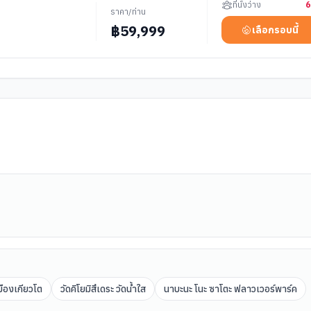
ที่นั่งว่าง
6
ราคา/ท่าน
฿
59,999
เลือกรอบนี้
มืองเกียวโต
วัดคิโยมิสึเดระ วัดน้ำใส
นาบะนะ โนะ ซาโตะ ฟลาวเวอร์พาร์ค