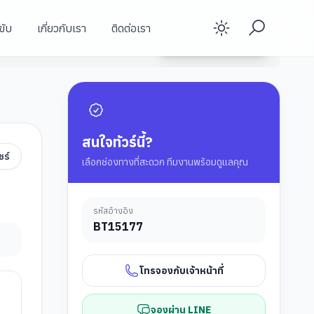
ขับ
เกี่ยวกับเรา
ติดต่อเรา
Enable d
วัดคิโยมิสึเดระ วัดน้ำใส
ดูรายละเอียดทัวร์
คามิโคจิ
จังหวัดยามานาชิ
สนใจทัวร์นี้?
ชร์
เลือกช่องทางที่สะดวก ทีมงานพร้อมดูแลคุณ
รหัสอ้างอิง
BT
15177
โทรจองกับเจ้าหน้าที่
จองผ่าน LINE