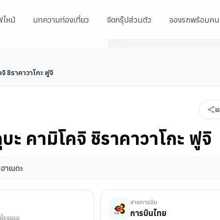
ฟไหม้
บทความท่องเที่ยว
จัดกรุ๊ปส่วนตัว
จองรถพร้อมคน
เมืองเกียวโต
หมู่บ้านมรดกชิราคาวาโกะ
ปราสาทมัตสึโมโตะ
 ชิราคาวาโกะ ฟูจิ
แ
 คามิโคจิ ชิราคาวาโกะ ฟูจิ
/
ฮาเนดะ
สายการบิน
การบินไทย
ับโรงแรม