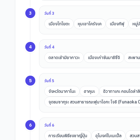
3
วันที่
3
เมืองโทโยตะ
หุบเขาโครังเค
เมืองกิฟุ
หมู่
4
วันที่
4
ตลาดเช้ามิยากาวะ
เมืองเก่าซันมาชิซึจิ
สะพาน
5
วันที่
5
จังหวัดนากาโนะ
ฮาคุบะ
อิวาทาเกะ กอนโดล่าล
จุดชมซากุระ สวนสาธารณะฟุนาโอกะ โจชิ (Funaoka 
6
วันที่
6
การเรียนพิธีชงชาญี่ปุ่น
อุโมงค์ใบเมเปิ้ล
สวนสา