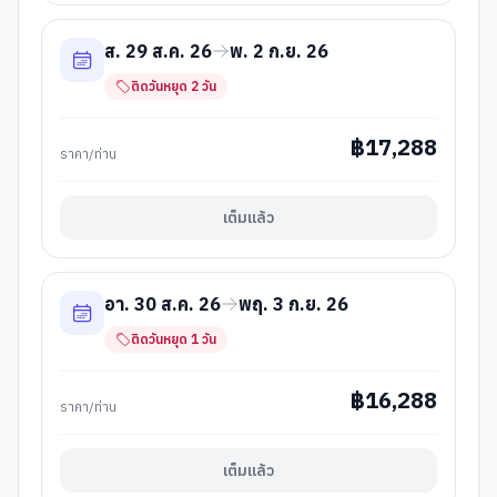
ส. 29 ส.ค. 26
พ. 2 ก.ย. 26
ติดวันหยุด
2
วัน
฿
17,288
ราคา/ท่าน
เต็มแล้ว
อา. 30 ส.ค. 26
พฤ. 3 ก.ย. 26
ติดวันหยุด
1
วัน
฿
16,288
ราคา/ท่าน
เต็มแล้ว