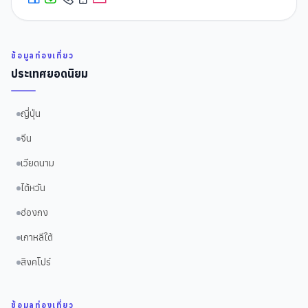
ข้อมูลท่องเที่ยว
ประเทศยอดนิยม
ญี่ปุ่น
จีน
เวียดนาม
ไต้หวัน
ฮ่องกง
เกาหลีใต้
สิงคโปร์
ข้อมูลท่องเที่ยว