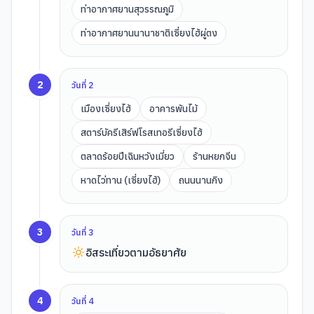
ท่าอากาศยานสุวรรณภูมิ
ท่าอากาศยานนานาชาติเซี่ยงไฮ้ผู่ตง
2
วันที่
2
เมืองเซี่ยงไฮ้
อาคารพันไม้
สตาร์บัครีเสิร์ฟโรสเทอรีเซี่ยงไฮ้
ตลาดร้อยปีเฉินหวังเมี่ยว
ร้านหยกจีน
หาดไว่ทาน (เซี่ยงไฮ้)
ถนนนานกิง
3
วันที่
3
อิสระเที่ยวตามอัธยาศัย
4
วันที่
4