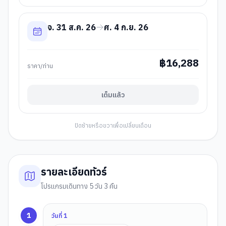
จ. 31 ส.ค. 26
ศ. 4 ก.ย. 26
฿
16,288
ราคา/ท่าน
เต็มแล้ว
ปัดซ้ายหรือขวาเพื่อเปลี่ยนเดือน
รายละเอียดทัวร์
โปรแกรมเดินทาง 5 วัน 3 คืน
1
วันที่
1