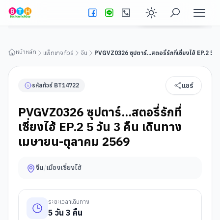
PVGVZ0326 ซุปตาร์...สตอรี่รักที่เซี่ยงไฮ้ EP.2 5 วัน 3 คืน เดินทาง
เมษายน-ตุลาคม 2569
ดูรายละเอียดทัวร์
Enable dark
หน้าหลัก
แพ็กเกจทัวร์
จีน
PVGVZ0326 ซุปตาร์...สตอรี่รักที่เซี่ยงไฮ้ EP.2 5 
แชร์
รหัสทัวร์
BT
14722
PVGVZ0326 ซุปตาร์...สตอรี่รักที่
เซี่ยงไฮ้ EP.2 5 วัน 3 คืน เดินทาง
เมษายน-ตุลาคม 2569
จีน
/
เมืองเซี่ยงไฮ้
ระยะเวลาเดินทาง
5
วัน
3
คืน