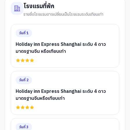
โรงแรมที่พัก
รายชื่อโรงแรมอาจเปลี่ยนเป็นโรงแรมระดับเทียบเท่า
วันที่
1
Holiday inn Express Shanghai ระดับ 4 ดาว
มาตรฐานจีน หรือเทียบเท่า
วันที่
2
Holiday inn Express Shanghai ระดับ 4 ดาว
มาตรฐานจีนหรือเทียบเท่า
วันที่
3