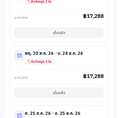
ติดวันหยุด
2
วัน
฿
17,288
ราคา/ท่าน
เต็มแล้ว
พฤ. 20 ส.ค. 26
จ. 24 ส.ค. 26
ติดวันหยุด
2
วัน
฿
17,288
ราคา/ท่าน
เต็มแล้ว
ศ. 21 ส.ค. 26
อ. 25 ส.ค. 26