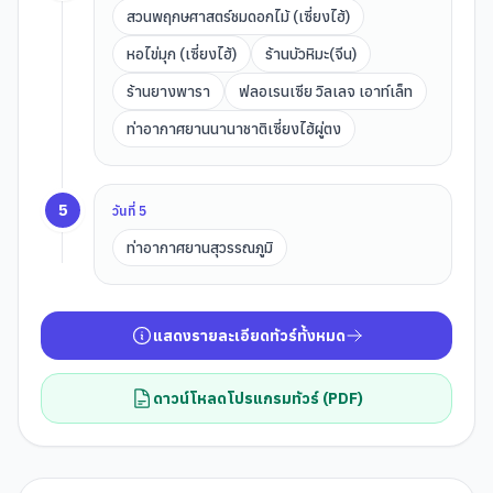
สวนพฤกษศาสตร์ชมดอกไม้ (เซี่ยงไฮ้)
หอไข่มุก (เซี่ยงไฮ้)
ร้านบัวหิมะ(จีน)
ร้านยางพารา
ฟลอเรนเซีย วิลเลจ เอาท์เล็ท
ท่าอากาศยานนานาชาติเซี่ยงไฮ้ผู่ตง
5
วันที่
5
ท่าอากาศยานสุวรรณภูมิ
แสดงรายละเอียดทัวร์ทั้งหมด
ดาวน์โหลดโปรแกรมทัวร์ (PDF)