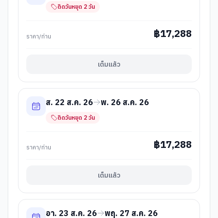
ติดวันหยุด
2
วัน
฿
17,288
ราคา/ท่าน
เต็มแล้ว
ส. 22 ส.ค. 26
พ. 26 ส.ค. 26
ติดวันหยุด
2
วัน
฿
17,288
ราคา/ท่าน
เต็มแล้ว
อา. 23 ส.ค. 26
พฤ. 27 ส.ค. 26