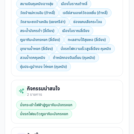
สนามบินคุนหมิงฉางสุ่ย
เมืองโบราณต้าหลี่
วัดเจ้าแม่กวนอิม (ต้าหลี่)
เจดีย์สามองค์วัดฉงเซิ่น (ต้าหลี่)
วัดลามะซงจ้านหลิน (แชงกรีล่า)
ช่องแคบเสือกระโจน
สระน้ำมังกรดำ (ลี่เจียง)
เมืองโบราณลี่เจียง
ภูเขาหิมะมังกรหยก (ลี่เจียง)
ทะเลสาบไป๋สุยเหอ (ลี่เจียง)
อุทยานน้ำหยก (ลี่เจียง)
นั่งรถไฟความเร็วสูงลี่เจียง คุนหมิง
สวนน้ำตกคุนหมิง
ตำหนักทองจินเตี้ยน (คุนหมิง)
ซุ้มประตูม้าทอง ไก่หยก (คุนหมิง)
กิจกรรมน่าสนใจ
2
รายการ
นั่งกระเช้าไฟฟ้าสู่ภูเขาหิมะมังกรหยก
นั่งรถไฟชมวิวภูเขาหิมะมังกรหยก