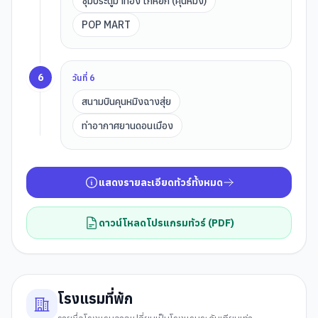
ซุ้มประตูม้าทอง ไก่หยก (คุนหมิง)
POP MART
6
วันที่
6
สนามบินคุนหมิงฉางสุ่ย
ท่าอากาศยานดอนเมือง
แสดงรายละเอียดทัวร์ทั้งหมด
ดาวน์โหลดโปรแกรมทัวร์ (PDF)
โรงแรมที่พัก