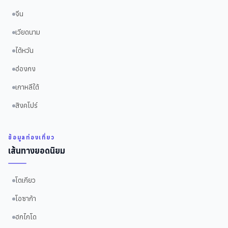
จีน
เวียดนาม
ไต้หวัน
ฮ่องกง
เกาหลีใต้
สิงคโปร์
ข้อมูลท่องเที่ยว
เส้นทางยอดนิยม
โตเกียว
โอซาก้า
ฮกไกโด