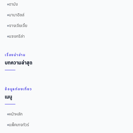
ดานัง
บานาฮิลล์
จางเจียเจี้ย
แซงกรีล่า
เรื่องน่าอ่าน
บทความล่าสุด
ข้อมูลท่องเที่ยว
เมนู
หน้าหลัก
แพ็คเกจทัวร์