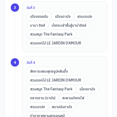
3
วันที่
3
เมืองฮอยอัน
เมืองดานัง
สวนเอเปค
บานา ฮิลส์
นั่งกระเช้าขึ้นสู่บาน่าฮิลล์
สวนสนุก The Fantasy Park
สวนดอกไม้ LE JARDIN D’AMOUR
4
วันที่
4
สักการะพระพุทธรูปหลินอึ๋ง
สวนดอกไม้ LE JARDIN D’AMOUR
สวนสนุก The Fantasy Park
เมืองดานัง
ตลาดฮาน (ดานัง)
สะพานมังกรไฟ
สวนเอเปค
สนามบินดานัง
ท่าอากาศยานสุวรรณภูมิ