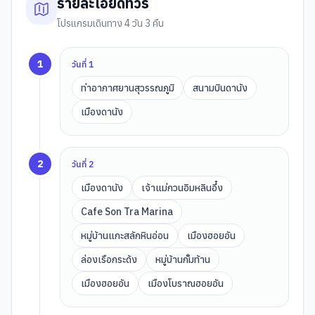
รายละเอียดทัวร์
โปรแกรมเดินทาง 4 วัน 3 คืน
1
วันที่
1
ท่าอากาศยานสุวรรณภูมิ
สนามบินดานัง
เมืองดานัง
2
วันที่
2
เมืองดานัง
เจ้าแม่กวนอิมหลินอึ๋ง
Cafe Son Tra Marina
หมู่บ้านแกะสลักหินอ่อน
เมืองฮอยอัน
ล่องเรือกระด้ง
หมู่บ้านกั๊มท้าน
เมืองฮอยอัน
เมืองโบราณฮอยอัน