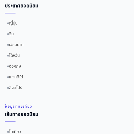
ประเทศยอดนิยม
ญี่ปุ่น
จีน
เวียดนาม
ไต้หวัน
ฮ่องกง
เกาหลีใต้
สิงคโปร์
ข้อมูลท่องเที่ยว
เส้นทางยอดนิยม
โตเกียว