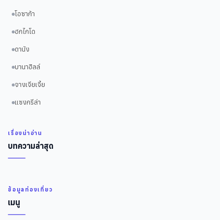
โอซาก้า
ฮกไกโด
ดานัง
บานาฮิลล์
จางเจียเจี้ย
แซงกรีล่า
เรื่องน่าอ่าน
บทความล่าสุด
ข้อมูลท่องเที่ยว
เมนู