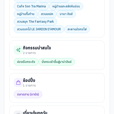
Cafe Son Tra Marina
หมู่บ้านแกะสลักหินอ่อน
หมู่บ้านกั๊มท้าน
สวนเอเปค
บานา ฮิลส์
สวนสนุก The Fantasy Park
สวนดอกไม้ LE JARDIN D’AMOUR
สะพานมังกรไฟ
กิจกรรมน่าสนใจ
2
รายการ
ล่องเรือกระด้ง
นั่งกระเช้าขึ้นสู่บาน่าฮิลล์
ช้อปปิ้ง
1
รายการ
ตลาดฮาน (ดานัง)
เที่ยวเต็มทุกวัน