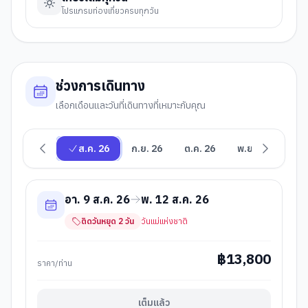
โปรแกรมท่องเที่ยวครบทุกวัน
ช่วงการเดินทาง
เลือกเดือนและวันที่เดินทางที่เหมาะกับคุณ
ส.ค. 26
ก.ย. 26
ต.ค. 26
พ.ย. 26
ธ.ค
อา. 9 ส.ค. 26
พ. 12 ส.ค. 26
ติดวันหยุด
2
วัน
วันแม่แห่งชาติ
฿
13,800
ราคา/ท่าน
เต็มแล้ว