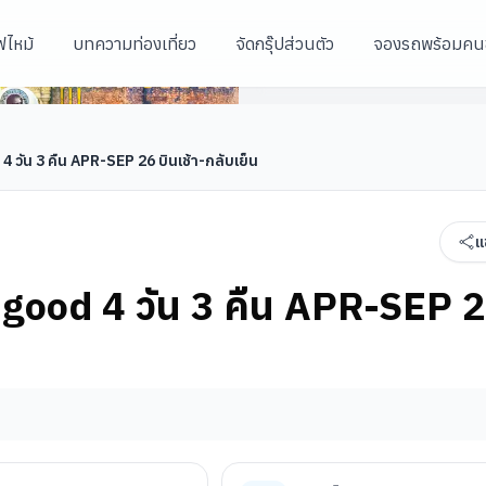
ฟไหม้
บทความท่องเที่ยว
จัดกรุ๊ปส่วนตัว
จองรถพร้อมคน
สะพานมือยักษ์/สะพานทอง
ินเช้า-กลับเย็น
วัดลินอึ๋ง (ดานัง)
สะพานมังกรไฟ
 4 วัน 3 คืน APR-SEP 26 บินเช้า-กลับเย็น
แ
el good 4 วัน 3 คืน APR-SEP 