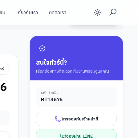
ขับ
เกี่ยวกับเรา
ติดต่อเรา
Enable d
สะพานมังกรไฟ
ดูรายละเอียดทัวร์
สะพานมือยักษ์/สะพานทอง
วัดลินอึ๋ง (ดานัง)
สนใจทัวร์นี้?
ชร์
เลือกช่องทางที่สะดวก ทีมงานพร้อมดูแลคุณ
26
รหัสอ้างอิง
BT
13675
โทรจองกับเจ้าหน้าที่
จองผ่าน LINE