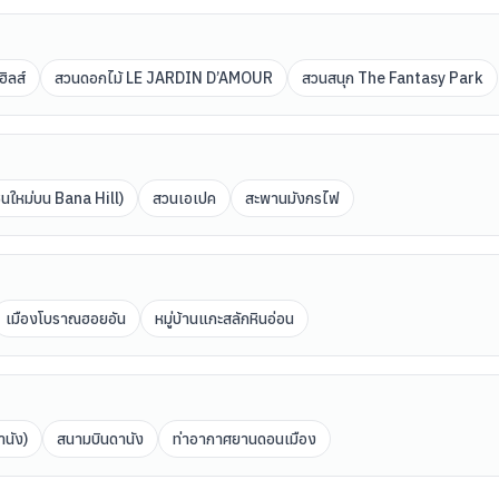
ฮิลส์
สวนดอกไม้ LE JARDIN D’AMOUR
สวนสนุก The Fantasy Park
ซนใหม่บน Bana Hill)
สวนเอเปค
สะพานมังกรไฟ
เมืองโบราณฮอยอัน
หมู่บ้านแกะสลักหินอ่อน
นัง)
สนามบินดานัง
ท่าอากาศยานดอนเมือง