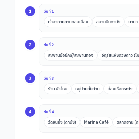
1
วันที่
1
ท่าอากาศยานดอนเมือง
สนามบินดานัง
บานา 
2
วันที่
2
สะพานมือยักษ์/สะพานทอง
จัตุรัสแห่งดวงดาว (โ
3
วันที่
3
ร้าน ผ้าไหม
หมู่บ้านกั๊มท้าน
ล่องเรือกระด้ง
4
วันที่
4
วัดลินอึ๋ง (ดานัง)
Marina Café
ตลาดฮาน (ดา