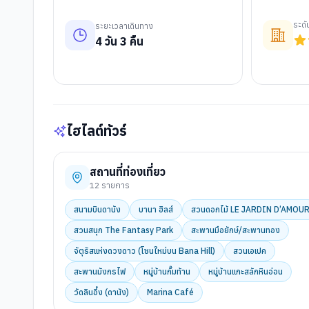
ระด
ระยะเวลาเดินทาง
4
วัน
3
คืน
ไฮไลต์ทัวร์
สถานที่ท่องเที่ยว
12
รายการ
สนามบินดานัง
บานา ฮิลส์
สวนดอกไม้ LE JARDIN D’AMOU
สวนสนุก The Fantasy Park
สะพานมือยักษ์/สะพานทอง
จัตุรัสแห่งดวงดาว (โซนใหม่บน Bana Hill)
สวนเอเปค
สะพานมังกรไฟ
หมู่บ้านกั๊มท้าน
หมู่บ้านแกะสลักหินอ่อน
วัดลินอึ๋ง (ดานัง)
Marina Café