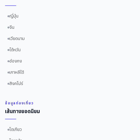
ญี่ปุ่น
จีน
เวียดนาม
ไต้หวัน
ฮ่องกง
เกาหลีใต้
สิงคโปร์
ข้อมูลท่องเที่ยว
เส้นทางยอดนิยม
โตเกียว