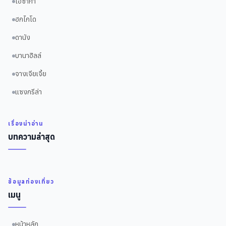
โอซาก้า
ฮกไกโด
ดานัง
บานาฮิลล์
จางเจียเจี้ย
แซงกรีล่า
เรื่องน่าอ่าน
บทความล่าสุด
ข้อมูลท่องเที่ยว
เมนู
หน้าหลัก