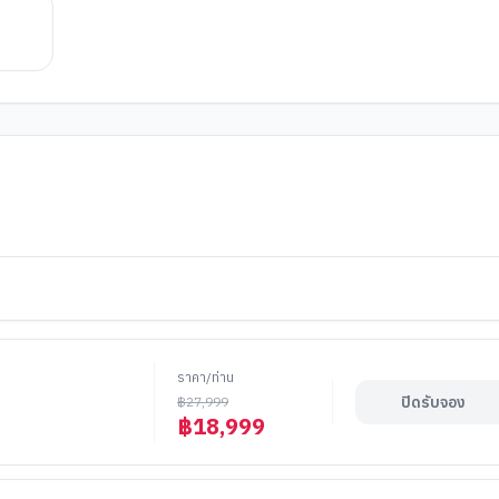
ราคา/ท่าน
ปิดรับจอง
฿
27,999
฿
18,999