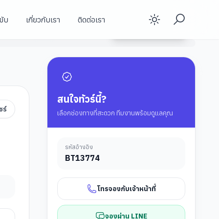
ขับ
เกี่ยวกับเรา
ติดต่อเรา
Enable d
เมืองเหมาเซี่ยน
ดูรายละเอียดทัวร์
เฉิงตู
เฉิงตู
สนใจทัวร์นี้?
ชร์
เลือกช่องทางที่สะดวก ทีมงานพร้อมดูแลคุณ
่
รหัสอ้างอิง
BT
13774
โทรจองกับเจ้าหน้าที่
จองผ่าน LINE