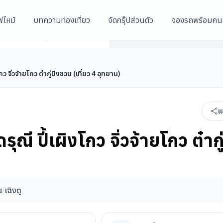
ฟไหม้
บทความท่องเที่ยว
จัดกรุ๊ปส่วนตัว
จองรถพร้อมคน
เมืองเหมาเซี่ยน
ปิงชวน (เที่ยว 4 อุทยาน)
เมืองเหมาเซี่ยน
เฉิงตู
โกว จิ่วจ้ายโกว ต๋ากู่ปิงชวน (เที่ยว 4 อุทยาน)
แ
รุณี ปี้เผิงโกว จิ่วจ้ายโกว ต๋ากู
น
/
เฉิงตู