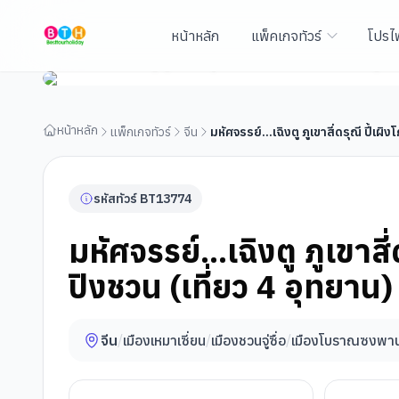
หน้าหลัก
แพ็คเกจทัวร์
โปรไ
มหัศจรรย์...เฉิงตู ภูเขาสี่ดรุณี ปี้เผิงโกว จิ่วจ้ายโกว ต๋ากู่
หน้าหลัก
แพ็กเกจทัวร์
จีน
มหัศจรรย์...เฉิงตู ภูเขาสี่ดรุณี ปี้เผิง
รหัสทัวร์
BT
13774
มหัศจรรย์...เฉิงตู ภูเขาสี่ด
ปิงชวน (เที่ยว 4 อุทยาน)
จีน
/
เมืองเหมาเซี่ยน
/
เมืองชวนจู่ซื่อ
/
เมืองโบราณซงพา