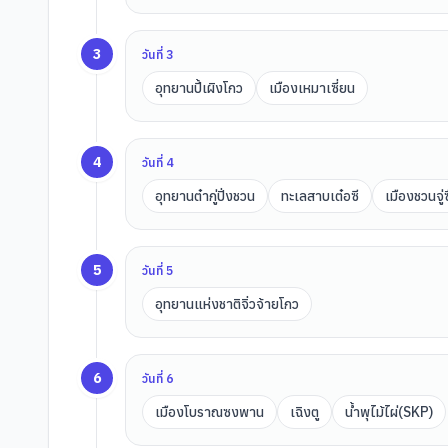
3
วันที่
3
อุทยานปี้เผิงโกว
เมืองเหมาเซี่ยน
4
วันที่
4
อุทยานต๋ากู่ปิ่งชวน
ทะเลสาบเต๋อซี
เมืองชวนจู่ซ
5
วันที่
5
อุทยานแห่งชาติจิ่วจ้ายโกว
6
วันที่
6
เมืองโบราณซงพาน
เฉิงตู
น้ำพุไม้ไผ่(SKP)