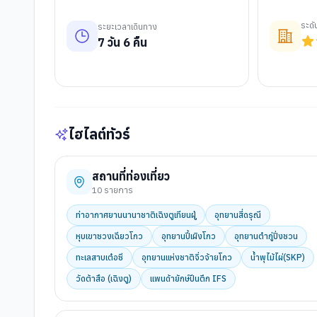
ระด
ระยะเวลาเดินทาง
7
วัน
6
คืน
ไฮไลต์ทัวร์
สถานที่ท่องเที่ยว
10
รายการ
ท่าอากาศยานนานาชาติเฉิงตูเทียนฝู่
อุทยานสี่ดรุณี
หุบเขาซวงเฉียวโกว
อุทยานปี้เผิงโกว
อุทยานต๋ากู่ปิ่งชวน
ทะเลสาบเต๋อซี
อุทยานแห่งชาติจิ่วจ้ายโกว
น้ำพุไม้ไผ่(SKP)
วัดต้าสือ (เฉิงตู)
แพนด้ายักษ์ปีนตึก IFS