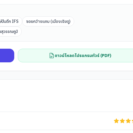
์ปีนตึก IFS
ซอยกว้างแคบ (เมืองเฉิงตู)
สุวรรณภูมิ
ดาวน์โหลดโปรแกรมทัวร์ (PDF)